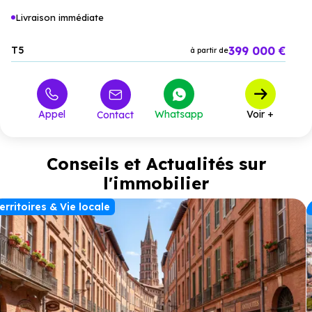
Livraison immédiate
399 000 €
T5
à partir de
Appel
Whatsapp
Voir +
Contact
Conseils et Actualités sur
l'immobilier
erritoires & Vie locale