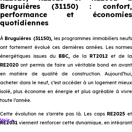
Bruguières (31150) : confort,
performance et économies
quotidiennes
À
Bruguières (31150),
les programmes immobiliers neuf
ont fortement évolué ces dernières années. Les normes
énergétiques issues du
BBC,
de la
RT2012
et de l
RE2020
ont permis de faire un véritable bond en avant
en matière de qualité de construction. Aujourd’hui,
acheter dans le neuf, c’est accéder à un logement mieux
isolé, plus économe en énergie et plus agréable à vivre
toute l’année.
Cette évolution ne s’arrête pas là. Les caps
RE2025
e
Voir +
RE2031
viennent renforcer cette dynamique, en intégrant
des exigences encore plus poussées sur l’impact