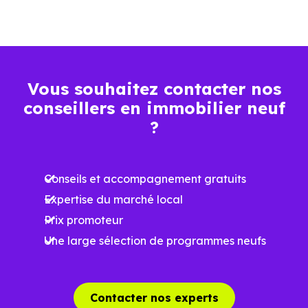
BBC, RT2012, RE2020
factures
Plus grande
luminosité
Vous souhaitez contacter nos
Espaces ouverts
conseillers en immobilier neuf
…
?
Meilleures exigences
à la construction
Conseils et accompagnement gratuits
Expertise du marché local
Performances
Prix promoteur
énergétiques
Une large sélection de programmes neufs
améliorées
RE2025 et RE2031
Impact
environnemental
Contacter nos experts