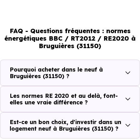
environnemental et le confort thermique. À terme, ces
normes vont continuer à transformer le marché
immobilier, en valorisant les biens les plus performants.
FAQ - Questions fréquentes : normes
énergétiques BBC / RT2012 / RE2020 à
En résumé :
Bruguières (31150)
Normes énergétiques de
Avantages au quotidien
Pourquoi acheter dans le neuf à
l’immobilier neuf
Bruguières (31150) ?
Isolations thermiques
Les normes RE 2020 et au delà, font-
et phoniques
elles une vraie différence ?
Confort en toute
saison
Est-ce un bon choix, d'investir dans un
logement neuf à Bruguières (31150) ?
Économies
mensuelles sur les