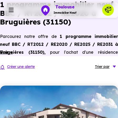
1 programme immobilier neuf
Toulouse
BBC / RT2012 / RE2020 à
Immobilier Neuf
Bruguières (31150)
Programmes neufs
Parcourez notre offre de
1 programme immobilier
neuf BBC / RT2012 / RE2020 / RE2025 / RE2031 à
Habiter
Bruguières (31150)
Voir +
,
pour l'achat d'une résidenc
principale ou un investissement locatif, conforme aux
Investir
Créer une alerte
Trier
par
dernières normes de performances énergétiques, pour un
gain d'économies dans le neuf.
Actualités
Ressources
Financer