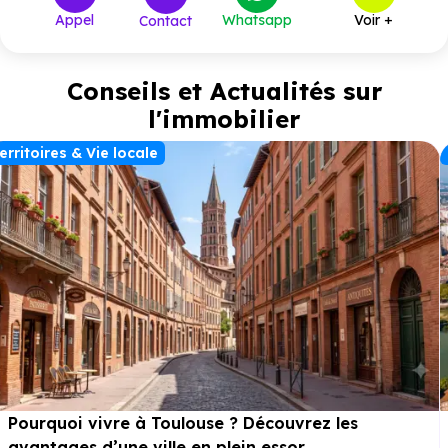
Appel
Whatsapp
Voir +
Contact
Conseils et Actualités sur
l'immobilier
erritoires & Vie locale
Pourquoi vivre à Toulouse ? Découvrez les
avantages d’une ville en plein essor