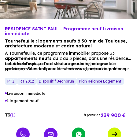
RESIDENCE SAINT PAUL - Programme neuf Livraison
immédiate
Tournefeuille : logements neufs à 30 min de Toulouse,
architecture moderne et cadre naturel
À Tournefeuille, ce programme immobilier propose 33
appartements
neufs
du 2 au 5 pièces, dans une résidence
entourée d’espaces verts. Les logements, lumineux et
Les 3 bâtiments, à l’architecture moderne, intègrent un
spacieux, s’étendent vers des terrasses, jardins ou balcons,
parking en sous-sol pour les résidents et un parking extérieur
pour un cadre de vie apaisant.
pour les visiteurs. Un
investissement immobilier
idéal pour
allier
proximité
de Toulouse et tranquillité.
PTZ
RT 2012
Dispositif Jeanbrun
Plan Relance Logement
Livraison immédiate
1 logement neuf
239 900 €
T3
1
à partir de