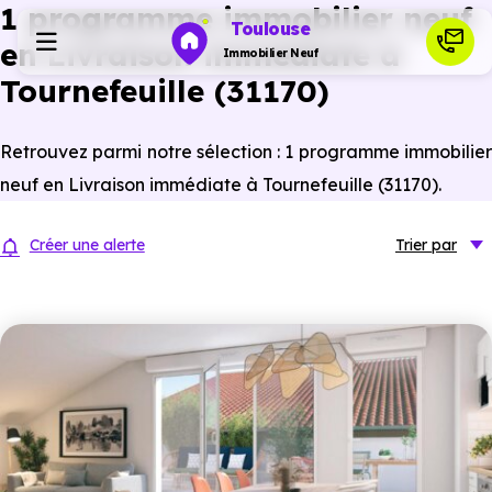
1 programme immobilier neuf
Toulouse
en Livraison immédiate à
Immobilier Neuf
Tournefeuille (31170)
Programmes neufs
Retrouvez parmi notre sélection : 1 programme immobilier
neuf en Livraison immédiate à Tournefeuille (31170).
Habiter
Créer une alerte
Trier
par
Investir
Actualités
Ressources
Financer