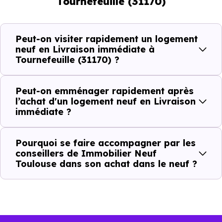
Tournefeuille (31170)
pouvez réellement faire
Avec un
logement neuf en livraison immédiate à
Peut-on visiter rapidement un logement
Tournefeuille (31170)
, vous êtes dans une logique trè
neuf en Livraison immédiate à
Tournefeuille (31170) ?
concrète. Le logement neuf est là, vous pouvez le voir, et
le projet peut avancer rapidement.
Peut-on emménager rapidement après
Dans la pratique, voici comment cela se passe :
l’achat d'un logement neuf en Livraison
immédiate ?
Action
Ce que cela change pour vous
Pourquoi se faire accompagner par les
conseillers de Immobilier Neuf
Visiter
Vous voyez le bien tel qu’il est
Toulouse dans son achat dans le neuf ?
Comparer
Vous comparez des biens réels
Décider
Plus rapide, moins d’incertitudes