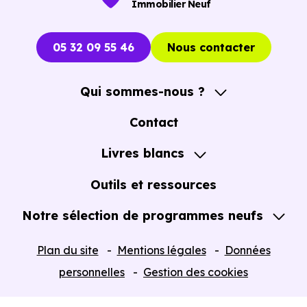
Immobilier Neuf
immobiliers neufs à Tournefeuille (31170)
pour voir le
opportunités concrètes.
05 32 09 55 46
Nous contacter
Qui sommes-nous ?
A propos
Contact
Notre Accompagnement
Livres blancs
Notre Expertise
Guide de l'Achat immobilier neuf en VEFA
Outils et ressources
Notre sélection de programmes neufs
Tous nos Programmes neufs
Plan du site
Mentions légales
Données
Programmes neufs Dispositif Jeanbrun
personnelles
Gestion des cookies