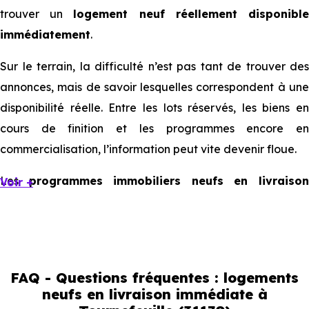
trouver un
logement neuf réellement disponibl
immédiatement
.
Sur le terrain, la difficulté n’est pas tant de trouver des
annonces, mais de savoir lesquelles correspondent à une
disponibilité réelle. Entre les lots réservés, les biens en
cours de finition et les programmes encore en
commercialisation, l’information peut vite devenir floue.
Les
programmes immobiliers neufs en livraiso
Voir +
immédiate à Tournefeuille
existent, mais ils sont souvent
limités et très ciblés. Cela implique d’être réactif, mais
aussi de bien comprendre ce que l’on regarde.
FAQ - Questions fréquentes : logements
Livraison immédiate : ce que vous
neufs en livraison immédiate à