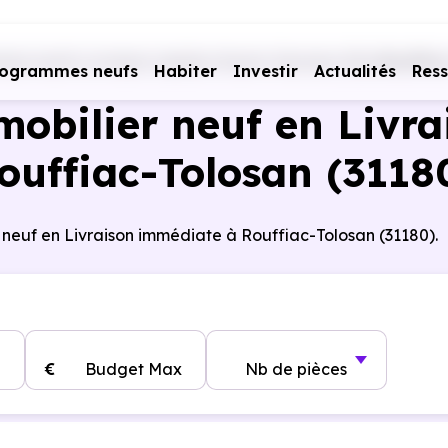
es neufs Livraison rapide
Haute-Garonne (31)
Rouffiac
rogrammes neufs
Habiter
Investir
Actualités
Res
obilier neuf en Livra
ouffiac-Tolosan (3118
 neuf en Livraison immédiate à Rouffiac-Tolosan (31180).
€
Budget Max
Nb de pièces