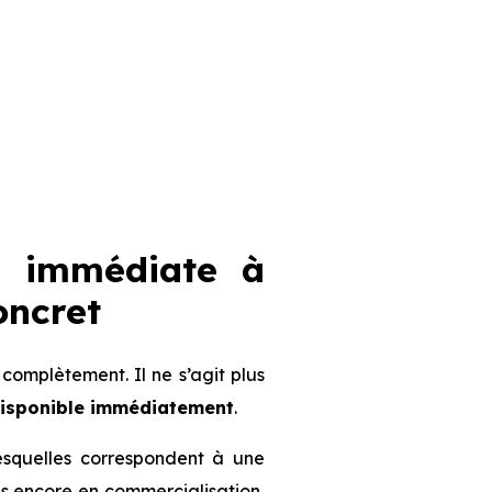
n immédiate à
oncret
omplètement. Il ne s’agit plus
disponible immédiatement
.
lesquelles correspondent à une
mmes encore en commercialisation,