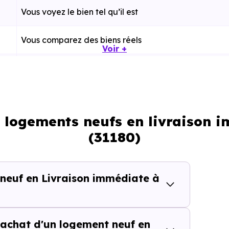
Vous voyez le bien tel qu’il est
Vous comparez des biens réels
Voir +
Plus rapide, moins d’incertitudes
Processus classique
: logements neufs en livraison 
Possible plus rapidement
(31180)
lièrement adapté si vous avez une contrainte de calendri
 neuf en Livraison immédiate à
tes de temps dans une rech
achat d'un logement neuf en