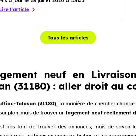
Mis à jour le 28 juillet 2026 à 15h35
Lire l'article
Tous les articles
ogement neuf en Livraiso
n (31180) : aller droit au c
uffiac-Tolosan (31180),
la manière de chercher change c
ur plan, mais de trouver un
logement neuf réellement 
 n’est pas tant de trouver des annonces, mais de savoir 
lots réservés, les biens en cours de finition et les progra