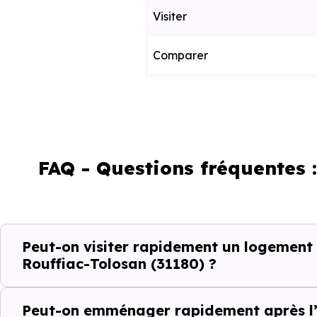
Visiter
Comparer
Décider
Acheter
FAQ - Questions fréquentes 
Emménager
Ce fonctionnement est particu
Peut-on visiter rapidement un logement
toute projection théorique.
Rouffiac-Tolosan (31180) ?
Éviter les per
Peut-on emménager rapidement après l’