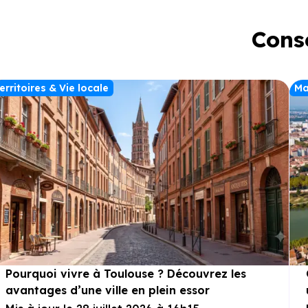
Conse
erritoires & Vie locale
Ma
Pourquoi vivre à Toulouse ? Découvrez les
avantages d’une ville en plein essor