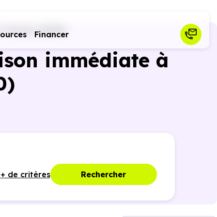
-Tolosan (31180)
sources
Financer
ison immédiate à
0)
+ de critères
Rechercher