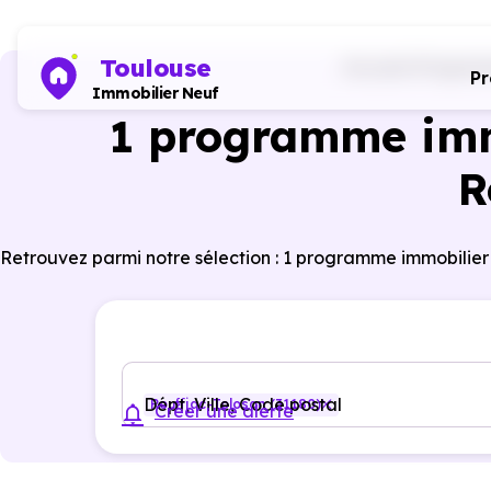
Toulouse
Accueil
Programm
P
Immobilier Neuf
1 programme imm
R
Retrouvez parmi notre sélection : 1 programme immobilier
Dépt, Ville, Code postal
Rouffiac-Tolosan (31180)
Créer une alerte