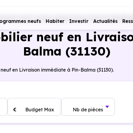
rammes neufs Livraison rapide
Haute-Garonne (31)
Pin-
rogrammes neufs
Habiter
Investir
Actualités
Res
lier neuf en Livrais
Balma (31130)
 neuf en Livraison immédiate à Pin-Balma (31130).
€
Budget Max
Nb de pièces