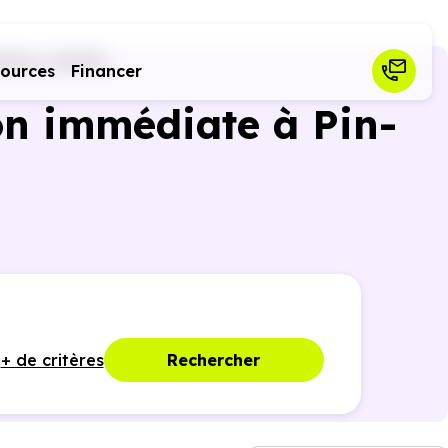
Balma (31130)
sources
Financer
on immédiate à Pin-
+ de critères
Rechercher