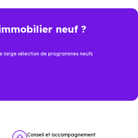
immobilier neuf ?
e large sélection de programmes neufs
ation.
-Balma (31130)
pour voir les
Conseil et accompagnement