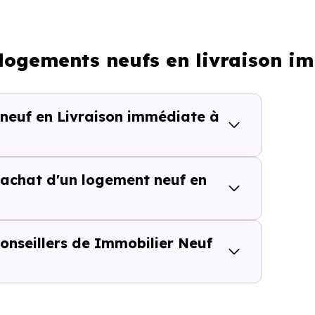
Processus classique
 logements neufs en livraison 
Possible plus rapidement
 neuf en Livraison immédiate à
lièrement adapté si vous avez une contrainte de calendri
achat d'un logement neuf en
tes de temps dans une rech
isite inutile ou chaque information imprécise peut vous fai
onseillers de Immobilier Neuf
use,
vous accédez directement aux
logements neufs e
onibles.