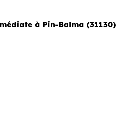
immédiate à Pin-Balma (31130)
er ou si vous souhaitez éviter
erche urgente
re perdre plusieurs jours.
n livraison immédiate à Pin-