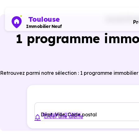
Toulouse
Accueil
Prog
P
Immobilier Neuf
1 programme immobi
Retrouvez parmi notre sélection : 1 programme immobilier
Dépt, Ville, Code postal
Pin-Balma (31130)
Créer une alerte