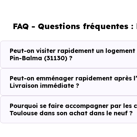
Acheter
FAQ - Questions fréquentes :
Emménager
Peut-on visiter rapidement un logement
Ce fonctionnement est particu
Pin-Balma (31130) ?
toute projection théorique.
Peut-on emménager rapidement après l’
Éviter les per
Livraison immédiate ?
Dans un projet rapide, chaque v
Pourquoi se faire accompagner par les c
Toulouse dans son achat dans le neuf ?
Avec
Immobilier Neuf Toulo
Balma (31130)
réellement disp