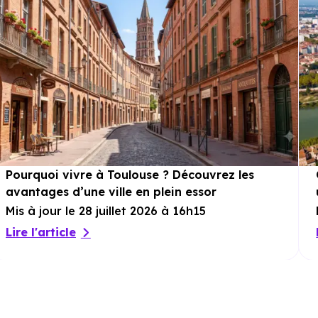
beaux jours. Barbecues, instants en famille
ou moments de relaxation… tout est
possible. Chaque villa dispose également
d’un garage, ajoutant sécurité et praticité à
ce cadre de vie privilégié.
Pourquoi vivre à Toulouse ? Découvrez les
avantages d’une ville en plein essor
Mis à jour le 28 juillet 2026 à 16h15
Lire l'article