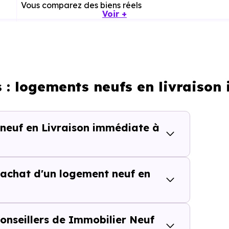
Vous comparez des biens réels
Voir +
Plus rapide, moins d’incertitudes
Processus classique
s : logements neufs en livraison
Possible plus rapidement
 neuf en Livraison immédiate à
lièrement adapté si vous avez une contrainte de calendri
achat d'un logement neuf en
tes de temps dans une rech
isite inutile ou chaque information imprécise peut vous fai
onseillers de Immobilier Neuf