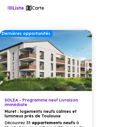
Liste
Carte
Dernières opportunités
SOLEA - Programme neuf Livraison
immédiate
Muret : logements neufs calmes et
lumineux près de Toulouse
Découvrez 35
appartements
neufs
à