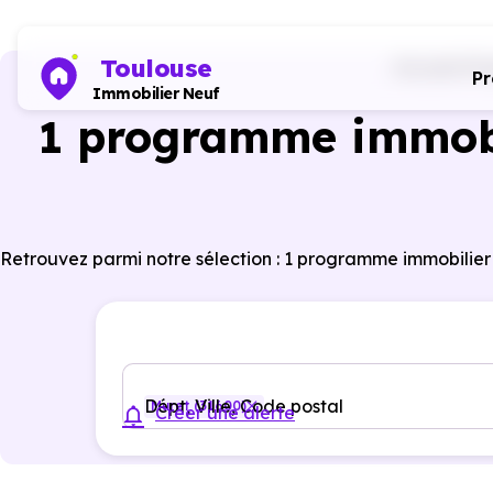
Toulouse
Accueil
Pr
P
Immobilier Neuf
1 programme immobi
Retrouvez parmi notre sélection : 1 programme immobilier
Dépt, Ville, Code postal
Muret (31600)
Créer une alerte