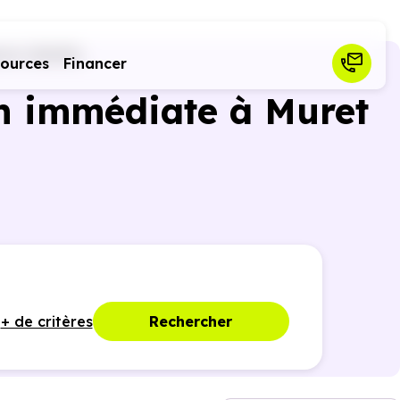
ret (31600)
sources
Financer
n immédiate à Muret
+ de critères
Rechercher