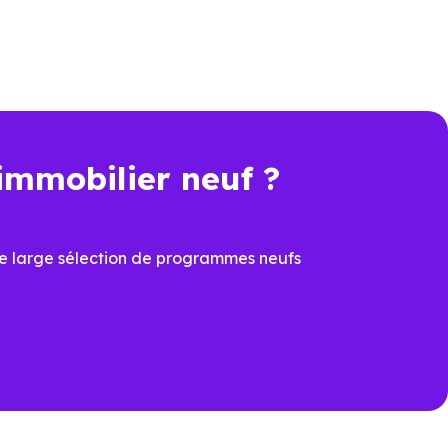
 livraison immédiate à Muret
immobilier neuf ?
e large sélection de programmes neufs
ation.
1600)
pour voir les opportunités