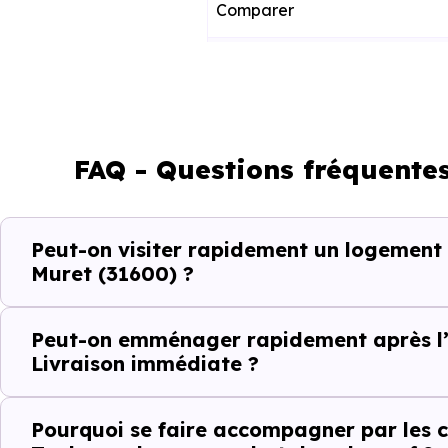
Comparer
Décider
Acheter
FAQ - Questions fréquente
Emménager
Peut-on visiter rapidement un logement
Ce fonctionnement est particu
Muret (31600) ?
toute projection théorique.
Peut-on emménager rapidement après l’
Éviter les per
Livraison immédiate ?
Dans un projet rapide, chaque v
Pourquoi se faire accompagner par les c