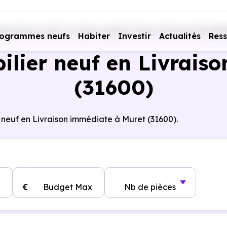
ogrammes neufs Livraison rapide
Haute-Garonne (31)
Mu
rogrammes neufs
Habiter
Investir
Actualités
Res
lier neuf en Livraiso
(31600)
 neuf en Livraison immédiate à Muret (31600).
€
Budget Max
Nb de pièces