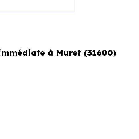
 immédiate à Muret (31600)
er ou si vous souhaitez éviter
erche urgente
re perdre plusieurs jours.