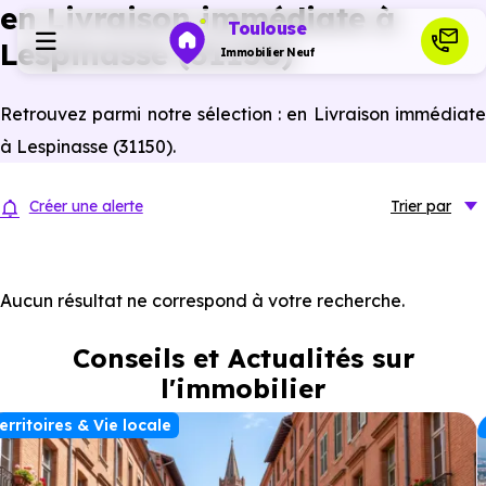
en Livraison immédiate à
Toulouse
Lespinasse (31150)
Immobilier Neuf
Retrouvez parmi notre sélection : en Livraison immédiate
Programmes neufs
à Lespinasse (31150).
Habiter
Créer une alerte
Trier
par
Investir
Aucun résultat ne correspond à votre recherche.
Actualités
Conseils et Actualités sur
l'immobilier
Ressources
erritoires & Vie locale
Financer