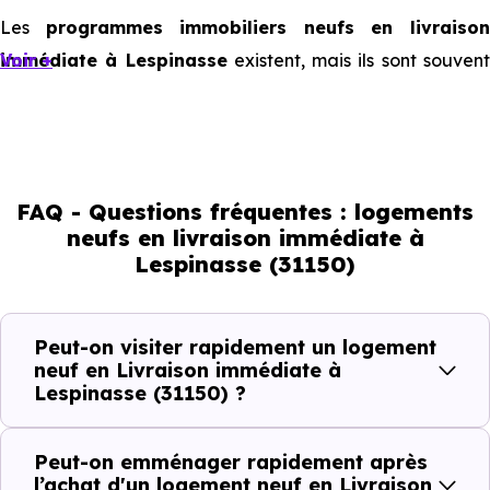
Les
programmes immobiliers neufs en livraiso
immédiate à Lespinasse
Voir +
existent, mais ils sont souven
limités et très ciblés. Cela implique d’être réactif, mais
aussi de bien comprendre ce que l’on regarde.
Livraison immédiate : ce que vous
FAQ - Questions fréquentes : logements
pouvez réellement faire
neufs en livraison immédiate à
Lespinasse (31150)
Avec un
logement neuf en livraison immédiate à
Lespinasse (31150)
, vous êtes dans une logique trè
Peut-on visiter rapidement un logement
concrète. Le logement neuf est là, vous pouvez le voir, et
neuf en Livraison immédiate à
Lespinasse (31150) ?
le projet peut avancer rapidement.
Dans la pratique, voici comment cela se passe :
Peut-on emménager rapidement après
l’achat d'un logement neuf en Livraison