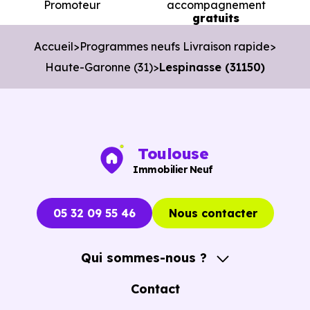
Promoteur
accompagnement
Organiser des visites pertinentes.
gratuits
Avancer rapidement dans les démarches.
Accueil
Programmes neufs Livraison rapide
Haute-Garonne (31)
Lespinasse (31150)
L’objectif est de vous faire gagner du temps sans vous
pousser à décider dans la précipitation.
Vous pouvez consulter dès maintenant nos
programmes
immobiliers neufs à Lespinasse (31150)
pour voir le
Toulouse
opportunités concrètes.
Immobilier Neuf
05 32 09 55 46
Nous contacter
Qui sommes-nous ?
A propos
Contact
Notre Accompagnement