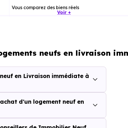
Vous comparez des biens réels
Voir +
Plus rapide, moins d’incertitudes
Processus classique
logements neufs en livraison i
Possible plus rapidement
 neuf en Livraison immédiate à
lièrement adapté si vous avez une contrainte de calendri
achat d'un logement neuf en
tes de temps dans une rech
isite inutile ou chaque information imprécise peut vous fai
onseillers de Immobilier Neuf