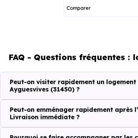
Comparer
Décider
Acheter
FAQ - Questions fréquentes : 
Emménager
Peut-on visiter rapidement un logement
Ce fonctionnement est particu
Ayguesvives (31450) ?
toute projection théorique.
Peut-on emménager rapidement après l’
Éviter les per
Livraison immédiate ?
Dans un projet rapide, chaque v
Pourquoi se faire accompagner par les c