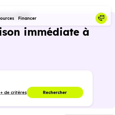
svives (31450)
sources
Financer
ison immédiate à
+ de critères
Rechercher