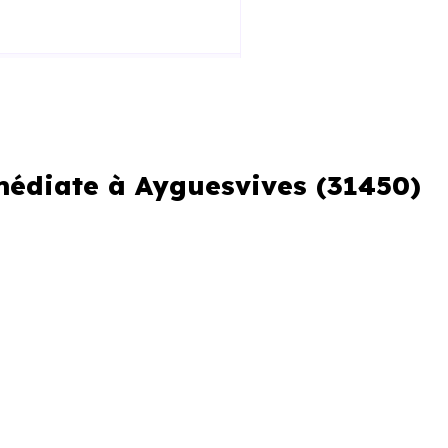
mmédiate à Ayguesvives (31450)
er ou si vous souhaitez éviter
erche urgente
re perdre plusieurs jours.