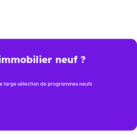
s en livraison immédiate à
immobilier neuf ?
e large sélection de programmes neufs
ation.
esvives (31450)
pour voir les