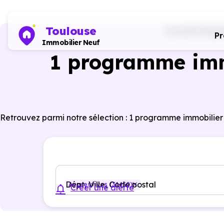
Toulouse
Accueil
Progra
P
Immobilier Neuf
1 programme imm
Retrouvez parmi notre sélection : 1 programme immobilier
Dépt, Ville, Code postal
Ayguesvives (31450)
Créer une alerte