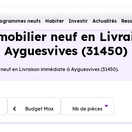
mmes neufs Livraison rapide
Haute-Garonne (31)
Aygue
rogrammes neufs
Habiter
Investir
Actualités
Res
obilier neuf en Livra
Ayguesvives (31450)
 neuf en Livraison immédiate à Ayguesvives (31450).
€
Budget Max
Nb de pièces