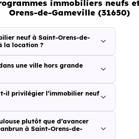
programmes immobiliers neufs et
Orens-de-Gameville (31650)
t services
lier neuf à Saint-Orens-de-
 la location ?
 dans une ville hors grande
cteur
il privilégier l’immobilier neuf
recherché
ulouse plutôt que d’avancer
Jeanbrun à Saint-Orens-de-
ce l’intérêt de cette approche parce qu’
il ne repose pa