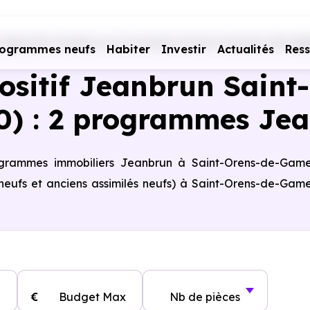
Dispositif Jeanbrun en Occitanie
Haute-Garonne (31)
Sa
rogrammes neufs
Habiter
Investir
Actualités
Res
ositif Jeanbrun Sain
0) : 2 programmes Je
rogrammes immobiliers Jeanbrun à Saint-Orens-de-Gamev
eufs et anciens assimilés neufs) à Saint-Orens-de-Game
€
Budget Max
Nb de pièces