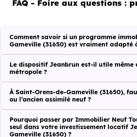
FAQ - Foire aux questions : 
L'accès aux transports
La proximité des commerces e
Comment savoir si un programme immobi
Gameville (31650) est vraiment adapté à
Le bassin d'emploi local
Le dispositif Jeanbrun est-il utile même
La qualité résidentielle du se
métropole ?
La tension locative
À Saint-Orens-de-Gameville (31650), faut-
ou l’ancien assimilé neuf ?
Le type de logements le plus 
Pourquoi passer par Immobilier Neuf To
seul dans votre investissement locatif 
Le
dispositif Jeanbrun
renfor
Gameville (31650) ?