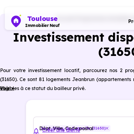
Toulouse
Accueil
Programmes immobiliers 
P
Immobilier Neuf
Investissement disp
(3165
Pour votre investissement locatif, parcourez nos 2 p
(31650). Ce sont 81 logements Jeanbrun (appartements n
éligibles à ce statut du bailleur privé.
Voir +
Dépt, Ville, Code postal
Saint-Orens-de-Gameville (31650)
Créer une alerte