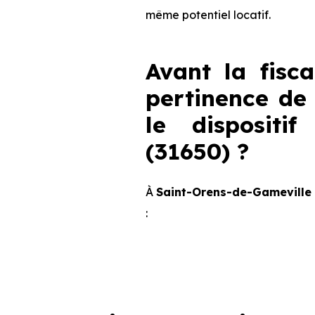
même potentiel locatif.
Avant la fisca
pertinence de 
le dispositi
(31650) ?
À
Saint-Orens-de-Gameville 
:
Critères de terrain à consi
La vie de quartier