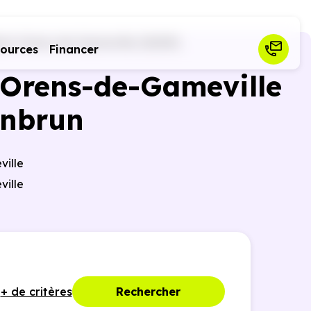
int-Orens-de-Gameville (31650)
sources
Financer
t-Orens-de-Gameville
anbrun
ille
ville
+ de critères
Rechercher