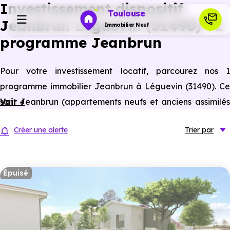
Investissement dispositif
Toulouse
Jeanbrun Léguevin (31490) : 1
Immobilier Neuf
programme Jeanbrun
Programmes neufs
Pour votre investissement locatif, parcourez nos 1
programme immobilier Jeanbrun à Léguevin (31490). Ce
Habiter
sont Jeanbrun (appartements neufs et anciens assimilés
Voir +
neufs) à Léguevin éligibles à ce statut du bailleur privé.
Investir
Créer une alerte
Trier
par
Actualités
Épuisé
Ressources
Financer