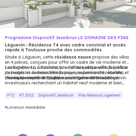
Programme Dispositif Jeanbrun LE DOMAINE DES PINS
Léguevin : Résidence T4 avec cadre convivial et accès
rapide à Toulouse proche des commodités
Située à Léguevin, cette
résidence neuve
propose des villas
en 4 pièces, conçues pour offrir un cadre de vie moderne et
confortable. La commune, proche du
Les logements, à l’architecture raffinée, disposent de jardins
centre-ville
, bénéficie
de toutes les commodités (banque, supermarché,
paysagés et de baies vitrées pour une luminosité naturelle.
écoles
) et
d’un accès rapide à Toulouse via la
Les équipements de qualité assurent un confort optimal.
Un emplacement stratégique pour les familles ou les
gare
de Brax-Léguevin.
investisseurs recherchant un habitat neuf moderne et bien
desservi.
PTZ
RT 2012
Dispositif Jeanbrun
Plan Relance Logement
Livraison immédiate