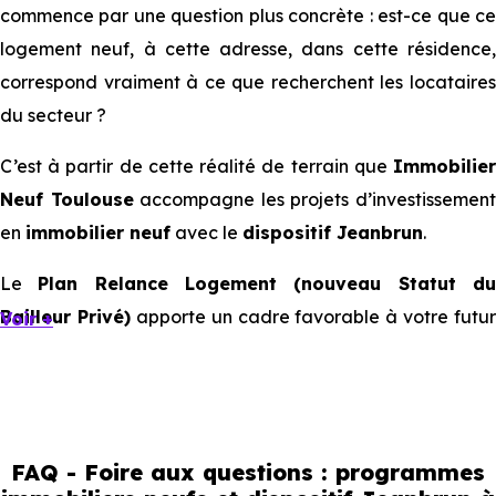
commence par une question plus concrète : est-ce que ce
logement neuf, à cette adresse, dans cette résidence,
correspond vraiment à ce que recherchent les locataires
du secteur ?
C’est à partir de cette réalité de terrain que
Immobilier
Neuf Toulouse
accompagne les projets d’investissemen
en
immobilier neuf
avec le
dispositif Jeanbrun
.
Le
Plan Relance Logement (nouveau Statut d
Bailleur Privé)
apporte un cadre favorable à votre futur
Voir +
investissement immobilier.
Mais à l’échelle d’une ville, ce sont les usages locaux qui
orientent les bons choix. Tous les quartiers ne se
comportent pas de la même manière, tous les logements
FAQ - Foire aux questions : programmes