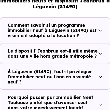
immobiliers neufs et dispositif Jeanbrun à
ne répondent pas à la même demande, et toutes les
Léguevin (31490)
résidences n’offrent pas le même potentiel locatif.
Comment savoir si un programme
Avant la fiscalité, une question
immobilier neuf à Léguevin (31490) est
simple : quelle est la pertinence de
vraiment adapté à la location ?
votre projet d’investissement
locatif avec le dispositif Jeanbrun
Le dispositif Jeanbrun est-il utile même
à Léguevin (31490) ?
dans une ville hors grande métropole ?
À
Léguevin (31490)
, la qualité d’un
investissemen
À Léguevin (31490), faut-il privilégier
locatif
se lit à travers plusieurs critères concrets :
l’immobilier neuf ou l’ancien assimilé
neuf ?
Critères de terrain à considérer pour votre
Pourquoi passer par Immobilier Neuf
Toulouse plutôt que d’avancer seul
investissement immobilier avec le dispositif
dans votre investissement locatif