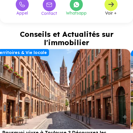
Appel
Whatsapp
Voir +
Contact
Conseils et Actualités sur
l'immobilier
erritoires & Vie locale
Pourquoi vivre à Toulouse ? Découvrez les