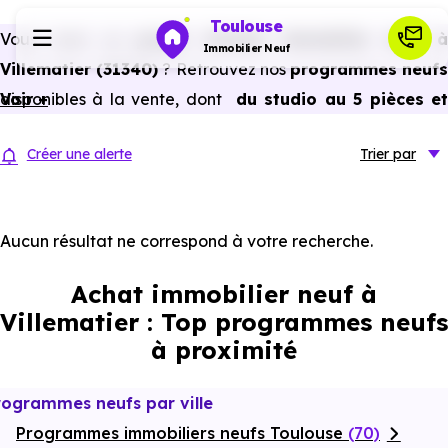
Toulouse
Vous avez un
projet d’achat immobilier neuf 
Immobilier Neuf
Villematier (31340)
? Retrouvez nos
programmes neuf
disponibles à la vente, dont
Voir +
du studio au 5 pièces e
Programmes neufs
plus,
à
prix promoteur
et
sans frais d’agence
.
Créer une alerte
Trier
par
Selon les
programmes immobiliers neufs disponible
Habiter
à Villematier (31340)
, vous pouvez aussi bénéficier de
avantages du neuf :
PTZ, TVA réduite
dans certains cas
Aucun résultat ne correspond à votre recherche.
Investir
frais de notaire réduits, bonnes performances
Achat immobilier neuf à
énergétiques, garanties constructeur, etc.
Actualités
Villematier : Top programmes neufs
à proximité
Ressources
rogrammes neufs par ville
Programmes immobiliers neufs Toulouse
Financer
(70)