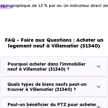
démographique de 1.3 % par an. Un indicateur direct de
Voir +
l'attractivité de la commune et du dynamisme de son
marché immobilier. La population se répartit entre 44.62
% d'adultes (dont 72.2 % d'actifs), 26.97 % de seniors,
10.48 % de jeunes et 18.01 % d'enfants. Un profil
FAQ - Foire aux Questions : Acheter un
démographique qui renseigne directement sur la
logement neuf à Villematier (31340)
demande locative locale et les typologies de biens les
plus recherchées.
Pourquoi acheter dans l’immobilier
Côté cadre de vie, Villematier (31340) dispose de 2
neuf à Villematier (31340) ?
commerces, 0 professions médicales et 1 établissements
scolaires. Des équipements du quotidien qui constituent
Quels types de biens neufs peut-on
autant d'arguments concrets pour habiter ou investir
trouver à Villematier (31340) ?
dans la commune.
Peut-on bénéficier du PTZ pour acheter