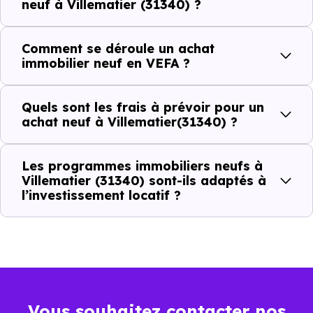
neuf à Villematier (31340) ?
Combien coûte un logement à Villematier
(31340) ?
Comment se déroule un achat
immobilier neuf en VEFA ?
C'est souvent la première question. Voici les repères de
prix à connaître pour un achat immobilier à Villematier
Quels sont les frais à prévoir pour un
(31340) :
achat neuf à Villematier(31340) ?
Les programmes immobiliers neufs à
Prix
Prix
Prix
Villematier (31340) sont-ils adaptés à
l’investissement locatif ?
minimum
moyen
maximum
1 985 €
Appartement
1 393 € /m²
2 720 € /m²
/m²
2 597 €
Maison
1 040 € /m²
3 832 € /m²
Vous souhaitez contacter nos