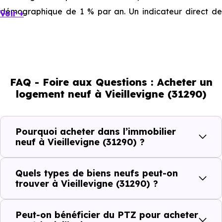
démographique de 1 % par an. Un indicateur direct de
Voir +
l'attractivité de la commune et du dynamisme de son
marché immobilier. La population se répartit entre 48.14
% d'adultes (dont 72.2 % d'actifs), 17.77 % de seniors, 10.6
% de jeunes et 23.5 % d'enfants. Un profil démographique
FAQ - Foire aux Questions : Acheter un
qui renseigne directement sur la demande locative locale
logement neuf à Vieillevigne (31290)
et les typologies de biens les plus recherchées.
Côté cadre de vie, Vieillevigne (31290) dispose de 0
Pourquoi acheter dans l’immobilier
commerces, 0 professions médicales et 1 établissements
neuf à Vieillevigne (31290) ?
scolaires. Des équipements du quotidien qui constituent
autant d'arguments concrets pour habiter ou investir
Quels types de biens neufs peut-on
dans la commune.
trouver à Vieillevigne (31290) ?
Peut-on bénéficier du PTZ pour acheter
Combien coûte un logement à Vieillevigne