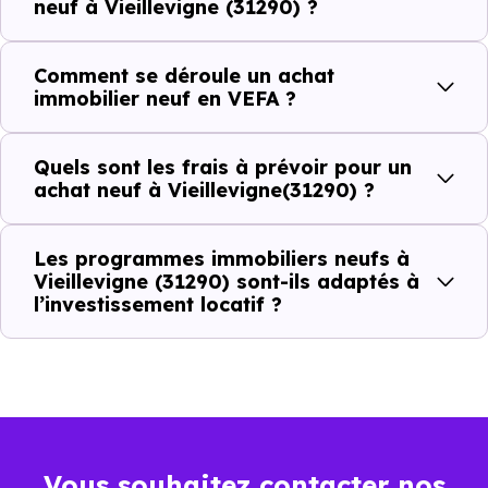
neuf à Vieillevigne (31290) ?
(31290) ?
Comment se déroule un achat
C'est souvent la première question. Voici les repères de
immobilier neuf en VEFA ?
prix à connaître pour un achat immobilier à Vieillevigne
(31290) :
Quels sont les frais à prévoir pour un
achat neuf à Vieillevigne(31290) ?
Prix
Prix
Prix
Les programmes immobiliers neufs à
minimum
moyen
maximum
Vieillevigne (31290) sont-ils adaptés à
l’investissement locatif ?
2 221 €
Appartement
1 394 € /m²
3 333 € /m²
/m²
2 691 €
Maison
1 077 € /m²
4 354 € /m²
/m²
Vous souhaitez contacter nos