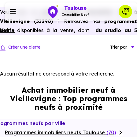
Toulouse
Vous avez un
projet d’achat immobilier neuf 
Immobilier Neuf
Vieillevigne (31290)
? Retrouvez nos
programme
neufs
Voir +
disponibles à la vente, dont
du studio au 
Programmes neufs
pièces et plus,
à
prix promoteur
et
sans frais
Créer une alerte
Trier
par
d’agence
.
Habiter
Selon les
programmes immobiliers neufs disponible
à Vieillevigne (31290)
, vous pouvez aussi bénéficier de
Aucun résultat ne correspond à votre recherche.
Investir
avantages du neuf :
PTZ, TVA réduite
dans certains cas
Achat immobilier neuf à
frais de notaire réduits, bonnes performances
Actualités
Vieillevigne : Top programmes
énergétiques, garanties constructeur, etc.
neufs à proximité
Ressources
rogrammes neufs par ville
Programmes immobiliers neufs Toulouse
Financer
(70)