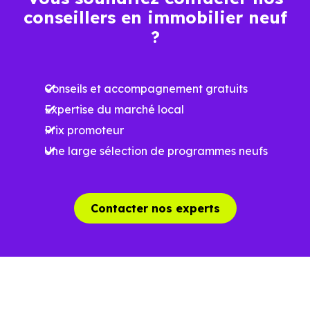
conseillers en immobilier neuf
Ces prix varient selon la localisation dans la commune, la
?
surface, les prestations et le stade d'avancement du
programme. Notre moteur de recherche vous permet
Conseils et accompagnement gratuits
d'explorer et de filtrer l'ensemble des programmes
Expertise du marché local
disponibles à Vieillevigne (31290) selon votre budget.
Prix promoteur
Le parc résidentiel de Vieillevigne (31290) se compose de
Une large sélection de programmes neufs
2 % d'appartements et 98 % de maisons, dont 5.8 % de
résidences secondaires.
Contacter nos experts
Avec 85.7 % de propriétaires et
[[PourcentageLocataires] % de locataires, Vieillevigne
présente deux indicateurs complémentaires : un marché
de l'accession et un potentiel locatif à prendre en
compte, pour tout projet d'investissement ou d'achat de