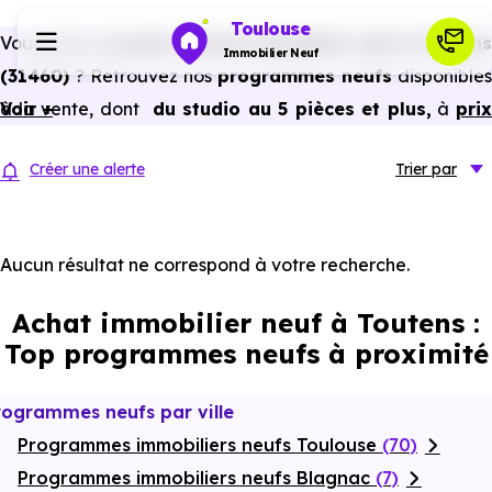
Toulouse
Vous avez un
projet d’achat immobilier neuf à Toutens
Immobilier Neuf
(31460)
? Retrouvez nos
programmes neufs
disponibles
à la vente, dont
Voir +
du studio au 5 pièces et plus,
à
pri
Programmes neufs
promoteur
et
sans frais d’agence
.
Créer une alerte
Trier
par
Selon les
programmes immobiliers neufs disponible
Habiter
à Toutens (31460)
, vous pouvez aussi bénéficier de
avantages du neuf :
PTZ, TVA réduite
dans certains cas
Aucun résultat ne correspond à votre recherche.
Investir
frais de notaire réduits, bonnes performances
Achat immobilier neuf à Toutens :
énergétiques, garanties constructeur, etc.
Actualités
Top programmes neufs à proximité
Ressources
rogrammes neufs par ville
Programmes immobiliers neufs Toulouse
(70)
Financer
Programmes immobiliers neufs Blagnac
(7)