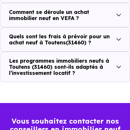
(31460) ?
Comment se déroule un achat
immobilier neuf en VEFA ?
C'est souvent la première question. Voici les repères de
prix à connaître pour un achat immobilier à Toutens
Quels sont les frais à prévoir pour un
(31460) :
achat neuf à Toutens(31460) ?
Les programmes immobiliers neufs à
Prix
Prix
Prix
Toutens (31460) sont-ils adaptés à
l’investissement locatif ?
minimum
moyen
maximum
2 193 €
Appartement
1 444 € /m²
3 034 € /m²
/m²
2 801 €
Maison
1 257 € /m²
4 245 € /m²
Vous souhaitez contacter nos
/m²
conseillers en immobilier neuf