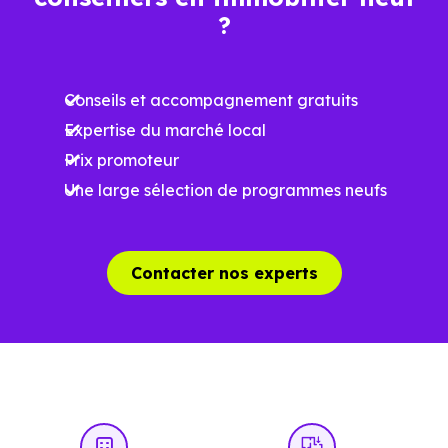
?
Ces prix varient selon la localisation dans la commune, la
surface, les prestations et le stade d'avancement du
Conseils et accompagnement gratuits
programme. Notre moteur de recherche vous permet
Expertise du marché local
d'explorer et de filtrer l'ensemble des programmes
Prix promoteur
disponibles à Toutens (31460) selon votre budget.
Une large sélection de programmes neufs
Le parc résidentiel de Toutens (31460) se compose de 1 %
d'appartements et 99 % de maisons, dont 4.9 % de
résidences secondaires.
Contacter nos experts
Avec 94.8 % de propriétaires et
[[PourcentageLocataires] % de locataires, Toutens
présente deux indicateurs complémentaires : un marché
de l'accession et un potentiel locatif à prendre en
compte, pour tout projet d'investissement ou d'achat de