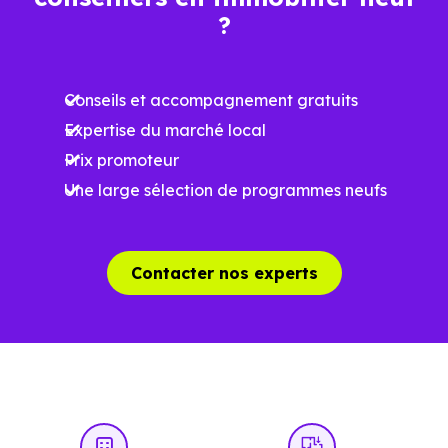
?
Ces prix varient selon la localisation dans la commune, la
surface, les prestations et le stade d'avancement du
Conseils et accompagnement gratuits
programme. Notre moteur de recherche vous permet
Expertise du marché local
d'explorer et de filtrer l'ensemble des programmes
Prix promoteur
disponibles à Saman (31350) selon votre budget.
Une large sélection de programmes neufs
Le parc résidentiel de Saman (31350) se compose de 3 %
d'appartements et 97 % de maisons, dont 6.3 % de
résidences secondaires.
Contacter nos experts
Avec 71.6 % de propriétaires et [[PourcentageLocataires]
% de locataires, Saman présente deux indicateurs
complémentaires : un marché de l'accession et un
potentiel locatif à prendre en compte, pour tout projet
d'investissement ou d'achat de résidence principale..