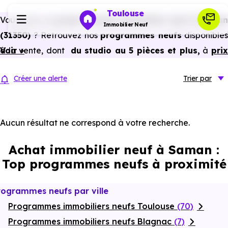
Toulouse
Vous avez un
projet d’achat immobilier neuf à Saman
Immobilier Neuf
(31350)
? Retrouvez nos
programmes neufs
disponibles
à la vente, dont
Voir +
du studio au 5 pièces et plus,
à
pri
Programmes neufs
promoteur
et
sans frais d’agence
.
Créer une alerte
Trier
par
Selon les
programmes immobiliers neufs disponible
Habiter
à Saman (31350)
, vous pouvez aussi bénéficier de
avantages du neuf :
PTZ, TVA réduite
dans certains cas
Aucun résultat ne correspond à votre recherche.
Investir
frais de notaire réduits, bonnes performances
Achat immobilier neuf à Saman :
énergétiques, garanties constructeur, etc.
Actualités
Top programmes neufs à proximité
Ressources
rogrammes neufs par ville
Programmes immobiliers neufs Toulouse
(70)
Financer
Programmes immobiliers neufs Blagnac
(7)