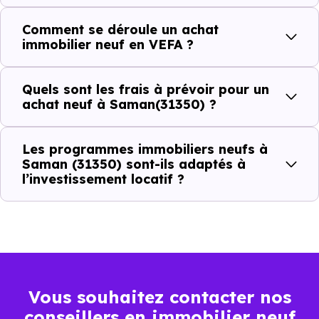
(31350) ?
Comment se déroule un achat
immobilier neuf en VEFA ?
C'est souvent la première question. Voici les repères de
prix à connaître pour un achat immobilier à Saman
Quels sont les frais à prévoir pour un
(31350) :
achat neuf à Saman(31350) ?
Les programmes immobiliers neufs à
Prix
Prix
Prix
Saman (31350) sont-ils adaptés à
l’investissement locatif ?
minimum
moyen
maximum
1 601 €
Appartement
1 147 € /m²
2 135 € /m²
/m²
1 917 €
Maison
767 € /m²
3 779 € /m²
Vous souhaitez contacter nos
/m²
conseillers en immobilier neuf