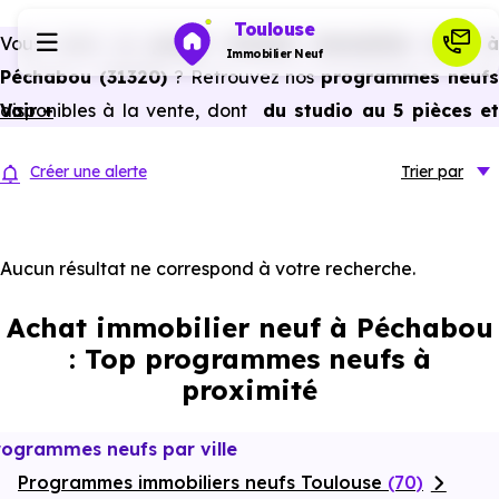
Toulouse
Vous avez un
projet d’achat immobilier neuf 
Immobilier Neuf
Péchabou (31320)
? Retrouvez nos
programmes neuf
disponibles à la vente, dont
Voir +
du studio au 5 pièces e
Programmes neufs
plus,
à
prix promoteur
et
sans frais d’agence
.
Créer une alerte
Trier
par
Selon les
programmes immobiliers neufs disponible
Habiter
à Péchabou (31320)
, vous pouvez aussi bénéficier de
avantages du neuf :
PTZ, TVA réduite
dans certains cas
Aucun résultat ne correspond à votre recherche.
Investir
frais de notaire réduits, bonnes performances
Achat immobilier neuf à Péchabou
énergétiques, garanties constructeur, etc.
Actualités
: Top programmes neufs à
proximité
Ressources
rogrammes neufs par ville
Programmes immobiliers neufs Toulouse
Financer
(70)