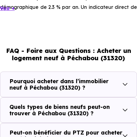
démographique de 2.3 % par an. Un indicateur direct de
Voir +
l'attractivité de la commune et du dynamisme de son
marché immobilier. La population se répartit entre 44.83
% d'adultes (dont 75.9 % d'actifs), 22.11 % de seniors, 12.7
% de jeunes et 20.41 % d'enfants. Un profil
FAQ - Foire aux Questions : Acheter un
démographique qui renseigne directement sur la
logement neuf à Péchabou (31320)
demande locative locale et les typologies de biens les
plus recherchées.
Pourquoi acheter dans l’immobilier
Côté cadre de vie, Péchabou (31320) dispose de 1
neuf à Péchabou (31320) ?
commerces, 4 professions médicales et 2 établissements
scolaires. Des équipements du quotidien qui constituent
Quels types de biens neufs peut-on
autant d'arguments concrets pour habiter ou investir
trouver à Péchabou (31320) ?
dans la commune.
Peut-on bénéficier du PTZ pour acheter