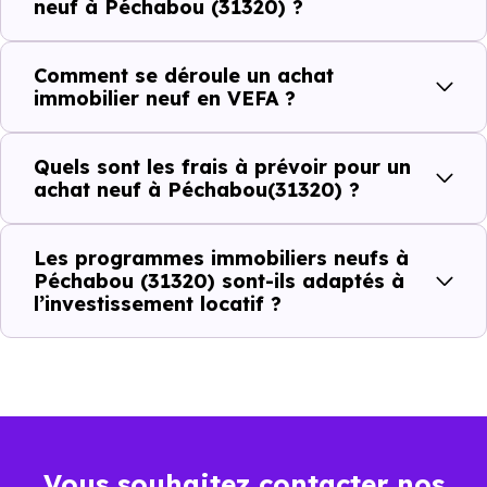
neuf à Péchabou (31320) ?
Combien coûte un logement à Péchabou
(31320) ?
Comment se déroule un achat
immobilier neuf en VEFA ?
C'est souvent la première question. Voici les repères de
prix à connaître pour un achat immobilier à Péchabou
Quels sont les frais à prévoir pour un
(31320) :
achat neuf à Péchabou(31320) ?
Les programmes immobiliers neufs à
Prix
Prix
Prix
Péchabou (31320) sont-ils adaptés à
l’investissement locatif ?
minimum
moyen
maximum
2 894 €
Appartement
2 140 € /m²
3 728 € /m²
/m²
3 837 €
Maison
1 746 € /m²
5 255 € /m²
Vous souhaitez contacter nos