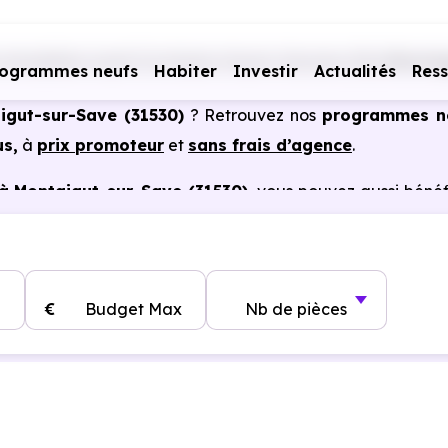
mmobiliers neufs Occitanie
Haute-Garonne (31)
Montai
rogrammes neufs
Habiter
Investir
Actualités
Res
igut-sur-Save (31530)
? Retrouvez nos
programmes n
us,
à
prix promoteur
et
sans frais d’agence
.
à Montaigut-sur-Save (31530)
, vous pouvez aussi bénéf
tains cas, frais de notaire réduits, bonnes performa
€
Budget Max
Nb de pièces