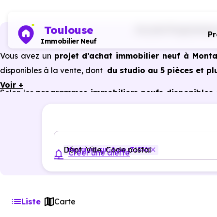
Toulouse
Accueil
Programmes i
P
Immobilier Neuf
Vous avez un
projet d’achat immobilier neuf à Monta
disponibles à la vente, dont
du studio au 5 pièces et pl
Voir +
Selon les
programmes immobiliers neufs disponibles 
des avantages du neuf :
PTZ, TVA réduite
dans cer
énergétiques, garanties constructeur, etc.
Dépt, Ville, Code postal
Montaigut-sur-Save (31530)
Créer une alerte
Liste
Carte