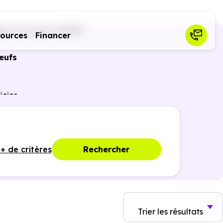
gut-sur-Save (31530)
sources
Financer
eufs
icier
nces
+ de critères
Rechercher
Trier
les résultats