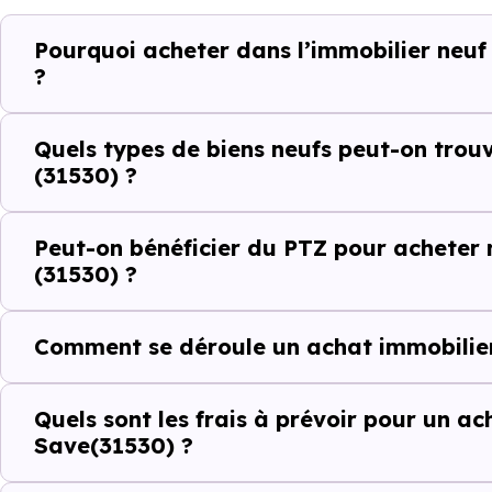
Ces prix varient selon la lo
Pourquoi acheter dans l’immobilier neu
programme. Notre moteur de re
?
Montaigut-sur-Save (31530) se
Le parc résidentiel de Montai
Quels types de biens neufs peut-on tro
(31530) ?
de résidences secondaires.
Avec 88.2 % de propriétaire
Peut-on bénéficier du PTZ pour acheter
indicateurs complémentaires : 
(31530) ?
d'investissement ou d'achat de 
Comment se déroule un achat immobilier
Acheter dans le n
comparer au-delà
Quels sont les frais à prévoir pour un a
Save(31530) ?
À première vue, le
prix au m² 