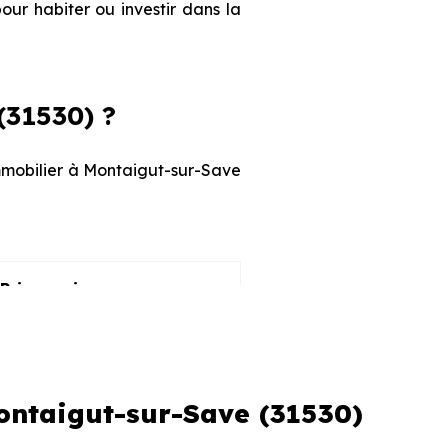
our habiter ou investir dans la
(31530) ?
immobilier à Montaigut-sur-Save
Prix maximum
2 768 € /m²
4 502 € /m²
Montaigut-sur-Save (31530)