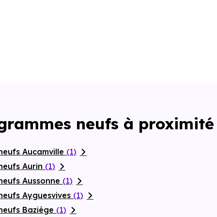
ogrammes neufs à proximité
neufs Aucamville
(1)
neufs Aurin
(1)
 neufs Aussonne
(1)
neufs Ayguesvives
(1)
neufs Baziège
(1)