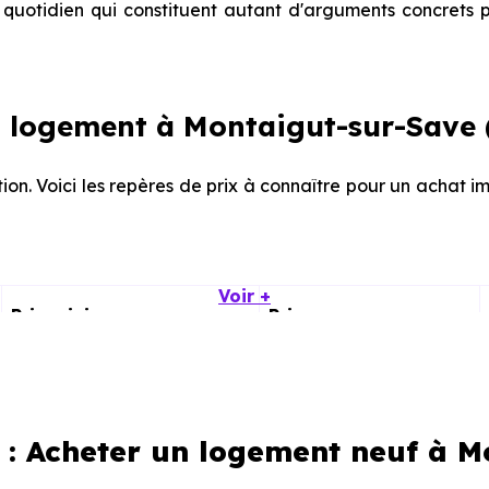
quotidien qui constituent autant d'arguments concrets p
 logement à Montaigut-sur-Save 
tion. Voici les repères de prix à connaître pour un achat 
Voir +
Prix minimum
Prix moyen
1 530 € /m²
2 161 € /m²
1 316 € /m²
3 184 € /m²
 : Acheter un logement neuf à 