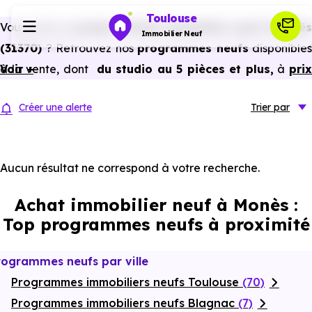
Toulouse
Vous avez un
projet d’achat immobilier neuf à Monès
Immobilier Neuf
(31370)
? Retrouvez nos
programmes neufs
disponibles
à la vente, dont
Voir +
du studio au 5 pièces et plus,
à
pri
Programmes neufs
promoteur
et
sans frais d’agence
.
Créer une alerte
Trier
par
Selon les
programmes immobiliers neufs disponible
Habiter
à Monès (31370)
, vous pouvez aussi bénéficier de
avantages du neuf :
PTZ, TVA réduite
dans certains cas
Aucun résultat ne correspond à votre recherche.
Investir
frais de notaire réduits, bonnes performances
Achat immobilier neuf à Monès :
énergétiques, garanties constructeur, etc.
Actualités
Top programmes neufs à proximité
Ressources
rogrammes neufs par ville
Programmes immobiliers neufs Toulouse
(70)
Financer
Programmes immobiliers neufs Blagnac
(7)