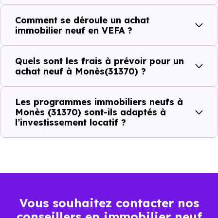
Comment se déroule un achat
C'est souvent la première question. Voici les repères de
immobilier neuf en VEFA ?
prix à connaître pour un achat immobilier à Monès (31370)
:
Quels sont les frais à prévoir pour un
achat neuf à Monès(31370) ?
Prix
Prix
Prix
Les programmes immobiliers neufs à
minimum
moyen
maximum
Monès (31370) sont-ils adaptés à
l’investissement locatif ?
1 810 €
Appartement
851 € /m²
2 699 € /m²
/m²
1 995 €
Maison
1 078 € /m²
3 513 € /m²
/m²
Vous souhaitez contacter nos
conseillers en immobilier neuf