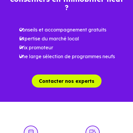
Ces prix varient selon la localisation dans la commune, la
?
surface, les prestations et le stade d'avancement du
programme. Notre moteur de recherche vous permet
Conseils et accompagnement gratuits
d'explorer et de filtrer l'ensemble des programmes
Expertise du marché local
disponibles à Monès (31370) selon votre budget.
Prix promoteur
Le parc résidentiel de Monès (31370) se compose de 0 %
Une large sélection de programmes neufs
d'appartements et 100 % de maisons, dont 5.9 % de
résidences secondaires.
Contacter nos experts
Avec 80 % de propriétaires et [[PourcentageLocataires]
% de locataires, Monès présente deux indicateurs
complémentaires : un marché de l'accession et un
potentiel locatif à prendre en compte, pour tout projet
d'investissement ou d'achat de résidence principale..