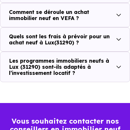
?
Comment se déroule un achat
immobilier neuf en VEFA ?
C'est souvent la première question. Voici les repères de
prix à connaître pour un achat immobilier à Lux (31290) :
Quels sont les frais à prévoir pour un
achat neuf à Lux(31290) ?
Prix
Prix
Prix
Les programmes immobiliers neufs à
minimum
moyen
maximum
Lux (31290) sont-ils adaptés à
l’investissement locatif ?
2 182 €
Appartement
1 338 € /m²
3 035 € /m²
/m²
2 751 €
Maison
1 444 € /m²
3 858 € /m²
/m²
Vous souhaitez contacter nos
conseillers en immobilier neuf