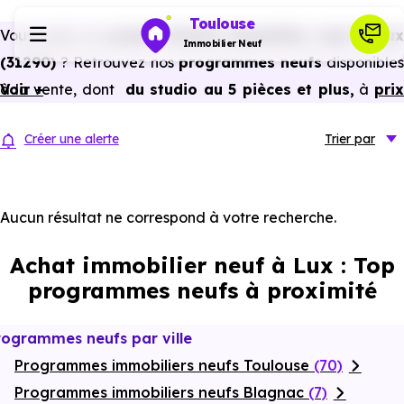
Toulouse
Vous avez un
projet d’achat immobilier neuf à Lux
Immobilier Neuf
(31290)
? Retrouvez nos
programmes neufs
disponible
à la vente, dont
Voir +
du studio au 5 pièces et plus,
à
pri
Programmes neufs
promoteur
et
sans frais d’agence
.
Créer une alerte
Trier
par
Selon les
programmes immobiliers neufs disponible
Habiter
à Lux (31290)
, vous pouvez aussi bénéficier de
avantages du neuf :
PTZ, TVA réduite
dans certains cas
Aucun résultat ne correspond à votre recherche.
Investir
frais de notaire réduits, bonnes performances
Achat immobilier neuf à Lux : Top
énergétiques, garanties constructeur, etc.
Actualités
programmes neufs à proximité
Ressources
rogrammes neufs par ville
Programmes immobiliers neufs Toulouse
(70)
Financer
Programmes immobiliers neufs Blagnac
(7)