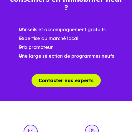
Ces prix varient selon la localisation dans la commune, la
?
surface, les prestations et le stade d'avancement du
programme. Notre moteur de recherche vous permet
Conseils et accompagnement gratuits
d'explorer et de filtrer l'ensemble des programmes
Expertise du marché local
disponibles à Lux (31290) selon votre budget.
Prix promoteur
Le parc résidentiel de Lux (31290) se compose de 2 %
Une large sélection de programmes neufs
d'appartements et 98 % de maisons, dont 1.5 % de
résidences secondaires.
Contacter nos experts
Avec 81.9 % de propriétaires et [[PourcentageLocataires]
% de locataires, Lux présente deux indicateurs
complémentaires : un marché de l'accession et un
potentiel locatif à prendre en compte, pour tout projet
d'investissement ou d'achat de résidence principale..