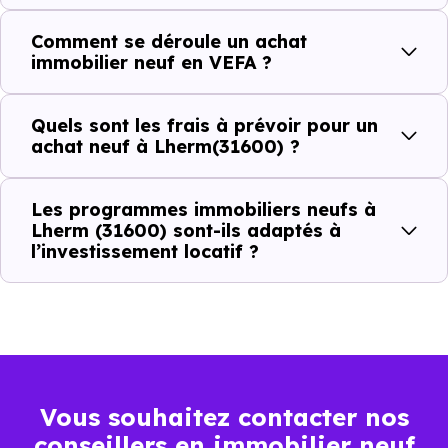
Comment se déroule un achat
C'est souvent la première question. Voici les repères de
immobilier neuf en VEFA ?
prix à connaître pour un achat immobilier à Lherm (31600)
:
Quels sont les frais à prévoir pour un
achat neuf à Lherm(31600) ?
Prix
Prix
Prix
Les programmes immobiliers neufs à
minimum
moyen
maximum
Lherm (31600) sont-ils adaptés à
l’investissement locatif ?
2 216 €
Appartement
1 685 € /m²
3 244 € /m²
/m²
2 770 €
Maison
1 107 € /m²
4 133 € /m²
/m²
Vous souhaitez contacter nos
conseillers en immobilier neuf