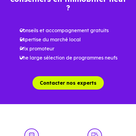
Ces prix varient selon la localisation dans la commune, la
?
surface, les prestations et le stade d'avancement du
programme. Notre moteur de recherche vous permet
Conseils et accompagnement gratuits
d'explorer et de filtrer l'ensemble des programmes
Expertise du marché local
disponibles à Lherm (31600) selon votre budget.
Prix promoteur
Le parc résidentiel de Lherm (31600) se compose de 11 %
Une large sélection de programmes neufs
d'appartements et 89 % de maisons, dont 1.6 % de
résidences secondaires.
Contacter nos experts
Avec 80.5 % de propriétaires et
[[PourcentageLocataires] % de locataires, Lherm
présente deux indicateurs complémentaires : un marché
de l'accession et un potentiel locatif à prendre en
compte, pour tout projet d'investissement ou d'achat de
résidence principale..