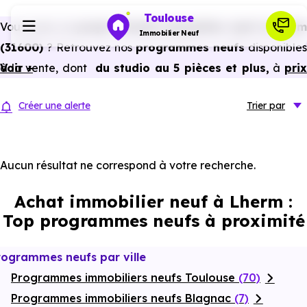
Toulouse
Vous avez un
projet d’achat immobilier neuf à Lherm
Immobilier Neuf
(31600)
? Retrouvez nos
programmes neufs
disponibles
à la vente, dont
Voir +
du studio au 5 pièces et plus,
à
pri
Programmes neufs
promoteur
et
sans frais d’agence
.
Créer une alerte
Trier
par
Selon les
programmes immobiliers neufs disponible
Habiter
à Lherm (31600)
, vous pouvez aussi bénéficier de
avantages du neuf :
PTZ, TVA réduite
dans certains cas
Aucun résultat ne correspond à votre recherche.
Investir
frais de notaire réduits, bonnes performances
Achat immobilier neuf à Lherm :
énergétiques, garanties constructeur, etc.
Actualités
Top programmes neufs à proximité
Ressources
rogrammes neufs par ville
Programmes immobiliers neufs Toulouse
(70)
Financer
Programmes immobiliers neufs Blagnac
(7)