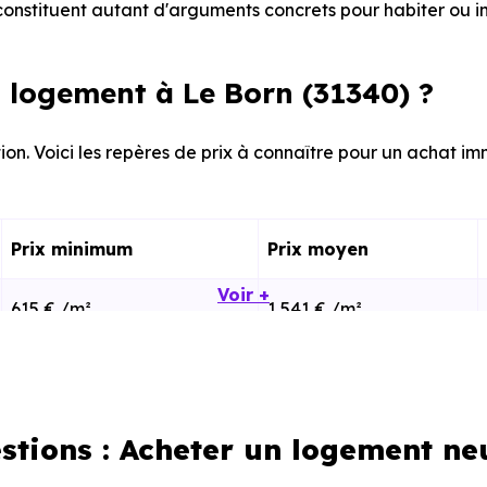
onstituent autant d'arguments concrets pour habiter ou i
 logement à Le Born (31340) ?
ion. Voici les repères de prix à connaître pour un achat imm
Prix minimum
Prix moyen
Voir +
615 € /m²
1 541 € /m²
882 € /m²
2 211 € /m²
stions : Acheter un logement ne
calisation dans la commune, la surface, les prestation
cherche vous permet d'explorer et de filtrer l'ensembl