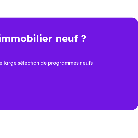
immobilier neuf ?
t une économie importante dès
e large sélection de programmes neufs
cier du
PTZ
et de la
TVA
ons
ux dernières normes, avec
îtrisées
prévoir à la livraison