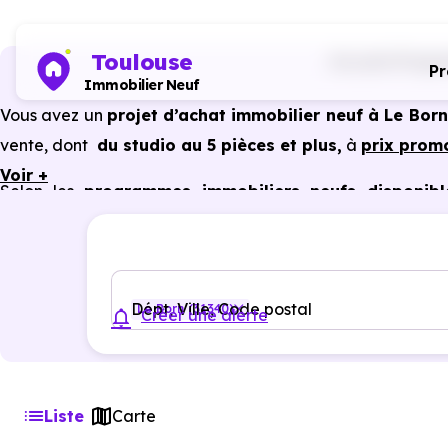
Toulouse
Accueil
Progra
P
Immobilier Neuf
Vous avez un
projet d’achat immobilier neuf à Le Born
vente, dont
du studio au 5 pièces et plus,
à
prix prom
Voir +
Selon les
programmes immobiliers neufs disponibl
avantages du neuf :
PTZ, TVA réduite
dans certains cas
garanties constructeur, etc.
Dépt, Ville, Code postal
Le Born (31340)
Créer une alerte
Liste
Carte