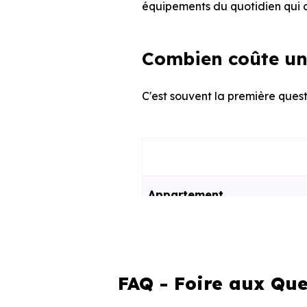
équipements du quotidien qui c
Combien coûte un
C'est souvent la première quest
Appartement
Maison
FAQ - Foire aux Que
Ces prix varient selon la lo
programme. Notre moteur de re