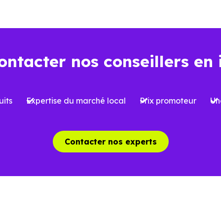
ns l’ancien
Dans le neuf
ontacter nos conseillers en 
Environ
2 à 3 %
, soi
iron
7 à 8 %
du prix d’achat
l’acquisition
its
Expertise du marché local
Prix promoteur
Un
 limitées selon le type de bien et le
Possibilité de bénéfi
et
réduite
, sous conditi
Contacter nos experts
able, avec parfois des travaux à
Logement conforme a
oir
des charges mieux ma
aîchissement, rénovation ou mises
Aucun gros travaux à 
 normes possibles