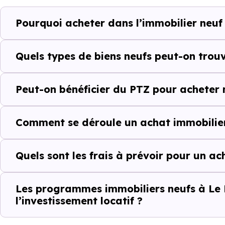
Le Born (31340) selon votre bu
Pourquoi acheter dans l’immobilier neuf
Le parc résidentiel de Le B
résidences secondaires.
Quels types de biens neufs peut-on trouv
Avec 94.4 % de propriétaire
Peut-on bénéficier du PTZ pour acheter 
complémentaires : un march
d'investissement ou d'achat de 
Comment se déroule un achat immobilier
Acheter dans le n
Quels sont les frais à prévoir pour un a
au-delà du prix a
À première vue, le
prix au m² 
Les programmes immobiliers neufs à Le 
l’investissement locatif ?
ancien. Pourtant, ce chiffre se
il faut regarder l’ensemble de 