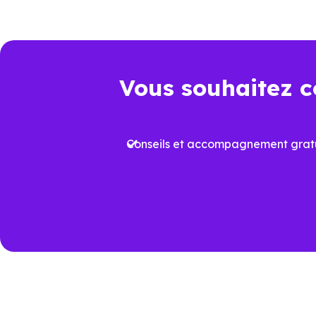
juridique et dépenses à venir.
Point de comparaison
Da
Vous souhaitez c
Frais de notaire
Env
Conseils et accompagnement gratu
Plus
Aides à l’achat
proj
Performance
Vari
énergétique
prév
Travaux à court
Rafr
terme
aux