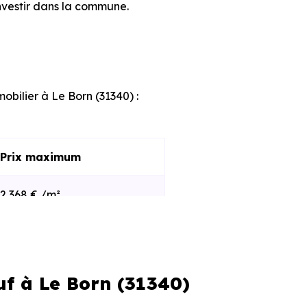
nvestir dans la commune.
obilier à Le Born (31340) :
Prix maximum
2 368 € /m²
3 447 € /m²
uf à Le Born (31340)
s et le stade d'avancement du
e des programmes disponibles à