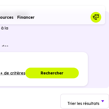
e Born (31340)
sources
Financer
 à la
 des
ques,
+ de critères
Rechercher
Trier
les résultats