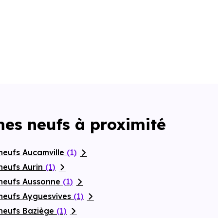
es neufs à proximité
neufs Aucamville
(1)
neufs Aurin
(1)
 neufs Aussonne
(1)
neufs Ayguesvives
(1)
neufs Baziège
(1)