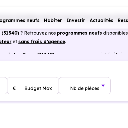
mmes immobiliers neufs Occitanie
Haute-Garonne (31)
L
rogrammes neufs
Habiter
Investir
Actualités
Res
 (31340)
? Retrouvez nos
programmes neufs
disponibles
oteur
et
sans frais d’agence
.
es à Le Born (31340)
, vous pouvez aussi bénéficier
, frais de notaire réduits, bonnes performances énergéti
€
Budget Max
Nb de pièces