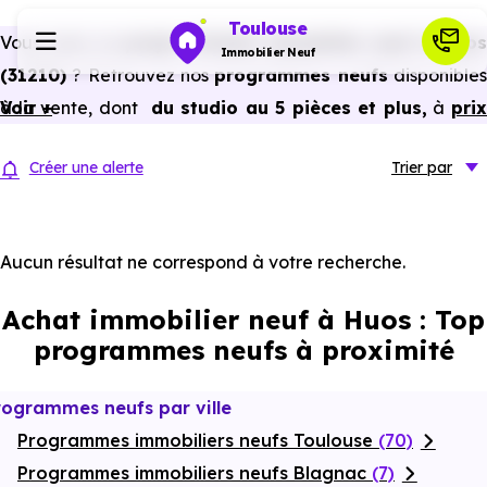
Toulouse
Vous avez un
projet d’achat immobilier neuf à Huos
Immobilier Neuf
(31210)
? Retrouvez nos
programmes neufs
disponible
à la vente, dont
Voir +
du studio au 5 pièces et plus,
à
pri
Programmes neufs
promoteur
et
sans frais d’agence
.
Créer une alerte
Trier
par
Selon les
programmes immobiliers neufs disponible
Habiter
à Huos (31210)
, vous pouvez aussi bénéficier de
avantages du neuf :
PTZ, TVA réduite
dans certains cas
Aucun résultat ne correspond à votre recherche.
Investir
frais de notaire réduits, bonnes performances
Achat immobilier neuf à Huos : Top
énergétiques, garanties constructeur, etc.
Actualités
programmes neufs à proximité
Ressources
rogrammes neufs par ville
Programmes immobiliers neufs Toulouse
(70)
Financer
Programmes immobiliers neufs Blagnac
(7)