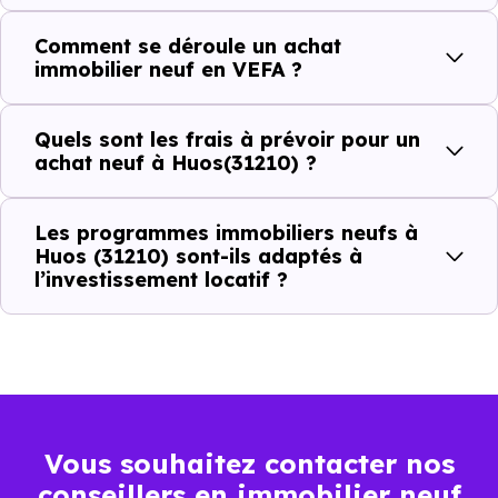
Comment se déroule un achat
C'est souvent la première question. Voici les repères de
immobilier neuf en VEFA ?
prix à connaître pour un achat immobilier à Huos (31210) :
Quels sont les frais à prévoir pour un
achat neuf à Huos(31210) ?
Prix
Prix
Prix
minimum
moyen
maximum
Les programmes immobiliers neufs à
Huos (31210) sont-ils adaptés à
985 €
l’investissement locatif ?
Appartement
550 € /m²
1 974 € /m²
/m²
1 539 €
Maison
615 € /m²
2 699 € /m²
/m²
Vous souhaitez contacter nos
Ces prix varient selon la localisation dans la commune, la
conseillers en immobilier neuf