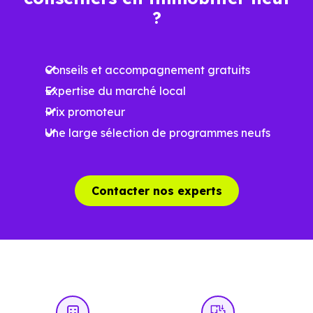
surface, les prestations et le stade d'avancement du
?
programme. Notre moteur de recherche vous permet
d'explorer et de filtrer l'ensemble des programmes
Conseils et accompagnement gratuits
disponibles à Huos (31210) selon votre budget.
Expertise du marché local
Le parc résidentiel de Huos (31210) se compose de 3 %
Prix promoteur
d'appartements et 97 % de maisons, dont 7.2 % de
Une large sélection de programmes neufs
résidences secondaires.
Avec 76.7 % de propriétaires et [[PourcentageLocataires]
Contacter nos experts
% de locataires, Huos présente deux indicateurs
complémentaires : un marché de l'accession et un
potentiel locatif à prendre en compte, pour tout projet
d'investissement ou d'achat de résidence principale..