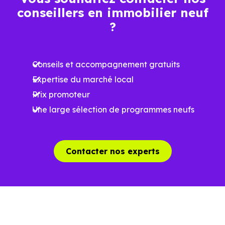
conseillers en immobilier neuf
Ces prix varient selon la localisation dans la commune, la
?
surface, les prestations et le stade d'avancement du
programme. Notre moteur de recherche vous permet
Conseils et accompagnement gratuits
d'explorer et de filtrer l'ensemble des programmes
Expertise du marché local
disponibles à Fustignac (31430) selon votre budget.
Prix promoteur
Le parc résidentiel de Fustignac (31430) se compose de 2
Une large sélection de programmes neufs
% d'appartements et 98 % de maisons, dont 4.9 % de
résidences secondaires.
Contacter nos experts
Avec 82.4 % de propriétaires et
[[PourcentageLocataires] % de locataires, Fustignac
présente deux indicateurs complémentaires : un marché
de l'accession et un potentiel locatif à prendre en
compte, pour tout projet d'investissement ou d'achat de