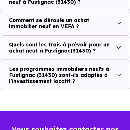
neuf à Fustignac (31430) ?
(31430) ?
Comment se déroule un achat
C'est souvent la première question. Voici les repères de
immobilier neuf en VEFA ?
prix à connaître pour un achat immobilier à Fustignac
(31430) :
Quels sont les frais à prévoir pour un
achat neuf à Fustignac(31430) ?
Prix
Prix
Prix
Les programmes immobiliers neufs à
minimum
moyen
maximum
Fustignac (31430) sont-ils adaptés à
l’investissement locatif ?
1 651 €
Appartement
1 160 € /m²
2 227 € /m²
/m²
1 958 €
Maison
901 € /m²
3 153 € /m²
/m²
Vous souhaitez contacter nos