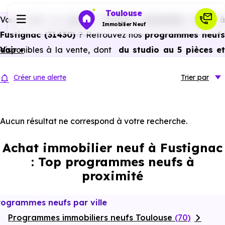
Toulouse
Vous avez un
projet d’achat immobilier neuf 
Immobilier Neuf
Fustignac (31430)
? Retrouvez nos
programmes neuf
disponibles à la vente, dont
Voir +
du studio au 5 pièces e
Programmes neufs
plus,
à
prix promoteur
et
sans frais d’agence
.
Créer une alerte
Trier
par
Selon les
programmes immobiliers neufs disponible
Habiter
à Fustignac (31430)
, vous pouvez aussi bénéficier de
avantages du neuf :
PTZ, TVA réduite
dans certains cas
Aucun résultat ne correspond à votre recherche.
Investir
frais de notaire réduits, bonnes performances
Achat immobilier neuf à Fustignac
énergétiques, garanties constructeur, etc.
Actualités
: Top programmes neufs à
proximité
Ressources
rogrammes neufs par ville
Programmes immobiliers neufs Toulouse
Financer
(70)