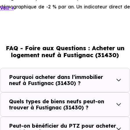
démographique de -2 % par an. Un indicateur direct de
Voir +
l'attractivité de la commune et du dynamisme de son
marché immobilier. La population se répartit entre 42.25 %
d'adultes (dont 66 % d'actifs), 28.17 % de seniors, 16.9 %
de jeunes et 12.68 % d'enfants. Un profil démographique
FAQ - Foire aux Questions : Acheter un
qui renseigne directement sur la demande locative locale
logement neuf à Fustignac (31430)
et les typologies de biens les plus recherchées.
Côté cadre de vie, Fustignac (31430) dispose de 0
Pourquoi acheter dans l’immobilier
commerces, 0 professions médicales et 0 établissements
neuf à Fustignac (31430) ?
scolaires. Des équipements du quotidien qui constituent
autant d'arguments concrets pour habiter ou investir
Quels types de biens neufs peut-on
dans la commune.
trouver à Fustignac (31430) ?
Peut-on bénéficier du PTZ pour acheter
Combien coûte un logement à Fustignac