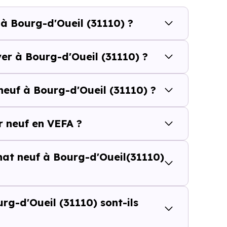
calisation dans la commune, la surface, les prestation
 à Bourg-d'Oueil (31110) ?
cherche vous permet d'explorer et de filtrer l'ensembl
tre budget.
ver à Bourg-d'Oueil (31110) ?
d'Oueil (31110) se compose de 9 % d'appartements et 9
neuf à Bourg-d'Oueil (31110) ?
et [[PourcentageLocataires] % de locataires, Bourg-d'O
é de l'accession et un potentiel locatif à prendre 
 neuf en VEFA ?
résidence principale..
chat neuf à Bourg-d'Oueil(31110)
uf ou dans l’ancien à Bourg-d'Oue
 du prix au m²
g-d'Oueil (31110) sont-ils
d’un logement neuf à Bourg-d'Oueil (31110)
peut semble