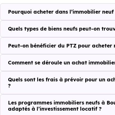
Ces prix varient selon la lo
Pourquoi acheter dans l’immobilier neuf
programme. Notre moteur de re
Bourg-d'Oueil (31110) selon vo
Quels types de biens neufs peut-on trou
Le parc résidentiel de Bourg-
résidences secondaires.
Peut-on bénéficier du PTZ pour acheter 
Avec 87.5 % de propriétaires 
complémentaires : un march
Comment se déroule un achat immobilier
d'investissement ou d'achat de 
Quels sont les frais à prévoir pour un a
?
Acheter dans le ne
comparer au-delà
Les programmes immobiliers neufs à Bour
adaptés à l’investissement locatif ?
À première vue, le
prix au m² 