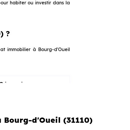
our habiter ou investir dans la
) ?
hat immobilier à Bourg-d'Oueil
Prix maximum
2 402 € /m²
4 175 € /m²
à Bourg-d'Oueil (31110)