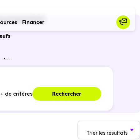
g-d'Oueil (31110)
sources
Financer
eufs
r des
ques,
+ de critères
Rechercher
Trier
les résultats