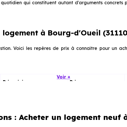
quotidien qui constituent autant d'arguments concrets p
logement à Bourg-d'Oueil (31110
stion. Voici les repères de prix à connaître pour un ac
Voir +
Prix minimum
Prix moyen
1 047 € /m²
1 598 € /m²
840 € /m²
2 114 € /m²
ons : Acheter un logement neuf 