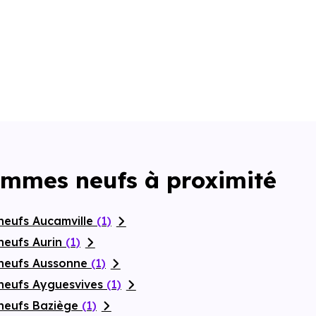
ammes neufs à proximité
neufs Aucamville
(1)
neufs Aurin
(1)
 neufs Aussonne
(1)
neufs Ayguesvives
(1)
neufs Baziège
(1)