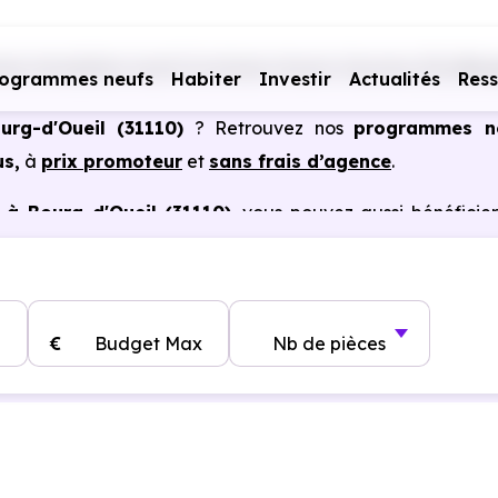
s immobiliers neufs Occitanie
Haute-Garonne (31)
Bour
rogrammes neufs
Habiter
Investir
Actualités
Res
urg-d'Oueil (31110)
? Retrouvez nos
programmes n
us,
à
prix promoteur
et
sans frais d’agence
.
à Bourg-d'Oueil (31110)
, vous pouvez aussi bénéficie
, frais de notaire réduits, bonnes performances énergéti
€
Budget Max
Nb de pièces