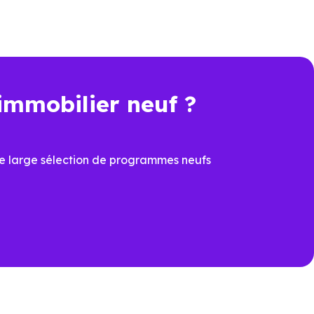
bilier. Pour comparer
nt, travaux, performance
immobilier neuf ?
t une économie importante dès
e large sélection de programmes neufs
cier du
PTZ
et de la
TVA
ons
ux dernières normes, avec
îtrisées