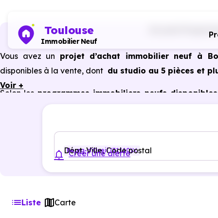
Toulouse
Accueil
Programme
P
Immobilier Neuf
Vous avez un
projet d’achat immobilier neuf à Bo
disponibles à la vente, dont
du studio au 5 pièces et pl
Voir +
Selon les
programmes immobiliers neufs disponibles 
avantages du neuf :
PTZ, TVA réduite
dans certains cas
garanties constructeur, etc.
Dépt, Ville, Code postal
Bourg-d'Oueil (31110)
Créer une alerte
Liste
Carte