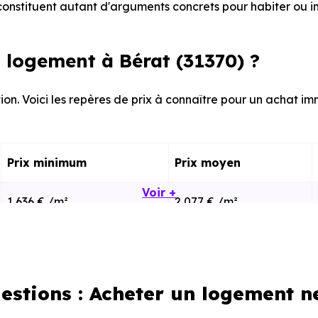
onstituent autant d'arguments concrets pour habiter ou i
logement à Bérat (31370) ?
ion. Voici les repères de prix à connaître pour un achat imm
Prix minimum
Prix moyen
Voir +
1 636 € /m²
2 077 € /m²
1 189 € /m²
2 573 € /m²
estions : Acheter un logement n
calisation dans la commune, la surface, les prestation
cherche vous permet d'explorer et de filtrer l'ensembl