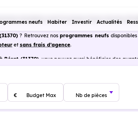
ammes immobiliers neufs Occitanie
Haute-Garonne (31)
rogrammes neufs
Habiter
Investir
Actualités
Res
(31370)
? Retrouvez nos
programmes neufs
disponibles
oteur
et
sans frais d’agence
.
à Bérat (31370)
, vous pouvez aussi bénéficier des avan
notaire réduits, bonnes performances énergétiques, gara
€
Budget Max
Nb de pièces