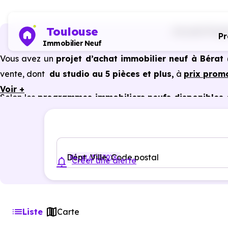
Toulouse
Accueil
Progr
P
Immobilier Neuf
Vous avez un
projet d’achat immobilier neuf à Bérat 
vente, dont
du studio au 5 pièces et plus,
à
prix prom
Voir +
Selon les
programmes immobiliers neufs disponibles 
du neuf :
PTZ, TVA réduite
dans certains cas, frais de 
constructeur, etc.
Dépt, Ville, Code postal
Bérat (31370)
Créer une alerte
Liste
Carte