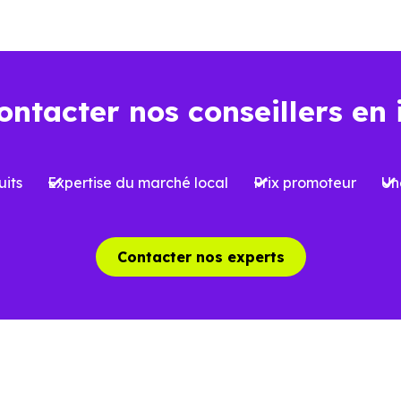
ns l’ancien
Dans le neuf
ontacter nos conseillers en 
Environ
2 à 3 %
, soi
iron
7 à 8 %
du prix d’achat
l’acquisition
its
Expertise du marché local
Prix promoteur
Un
 limitées selon le type de bien et le
Possibilité de bénéfi
et
réduite
, sous conditi
Contacter nos experts
able, avec parfois des travaux à
Logement conforme a
oir
des charges mieux ma
aîchissement, rénovation ou mises
Aucun gros travaux à 
 normes possibles