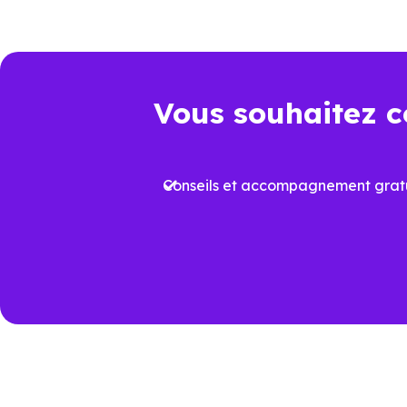
juridique et dépenses à venir.
Point de comparaison
Da
Vous souhaitez c
Frais de notaire
Env
Conseils et accompagnement gratu
Plus
Aides à l’achat
proj
Performance
Vari
énergétique
prév
Travaux à court
Rafr
terme
aux