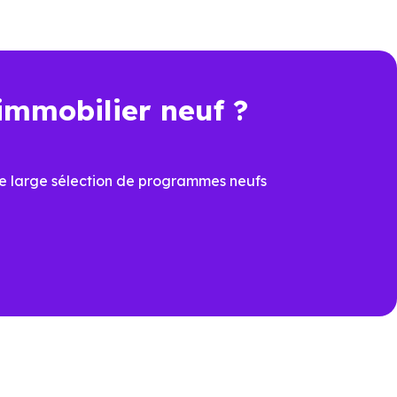
immobilier neuf ?
t une économie importante dès
e large sélection de programmes neufs
cier du
PTZ
et de la
TVA
ons
ux dernières normes, avec
îtrisées
prévoir à la livraison