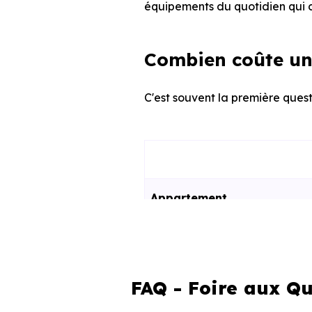
équipements du quotidien qui c
Combien coûte un 
C'est souvent la première quest
Appartement
Maison
FAQ - Foire aux Qu
Ces prix varient selon la lo
programme. Notre moteur de re