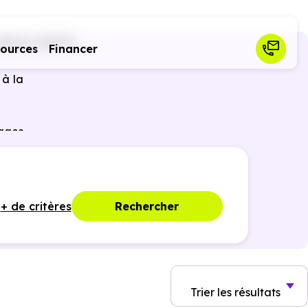
Bérat (31370)
sources
Financer
 à la
tages
nties
+ de critères
Rechercher
Trier
les résultats