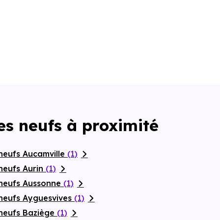
s neufs à proximité
neufs Aucamville
(1)
neufs Aurin
(1)
 neufs Aussonne
(1)
neufs Ayguesvives
(1)
neufs Baziège
(1)