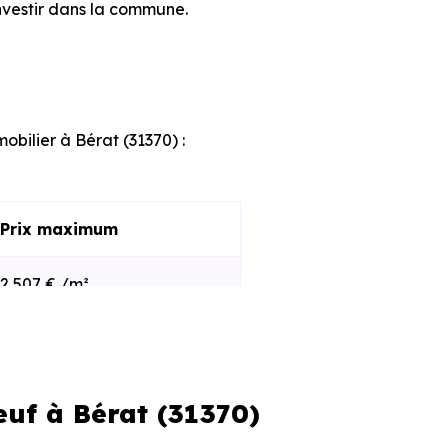
nvestir dans la commune.
obilier à Bérat (31370) :
Prix maximum
2 507 € /m²
3 625 € /m²
euf à Bérat (31370)
s et le stade d'avancement du
e des programmes disponibles à