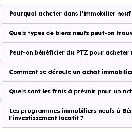
Bérat (31370) selon votre budg
Pourquoi acheter dans l’immobilier neuf
Le parc résidentiel de Bérat 
secondaires.
Quels types de biens neufs peut-on trouv
Avec 79 % de propriétaires
Peut-on bénéficier du PTZ pour acheter 
complémentaires : un march
d'investissement ou d'achat de 
Comment se déroule un achat immobilier
Acheter dans le ne
Quels sont les frais à prévoir pour un a
delà du prix au m
À première vue, le
prix au m² 
Les programmes immobiliers neufs à Bér
l’investissement locatif ?
Pourtant, ce chiffre seul ne suf
regarder l’ensemble de l’opérat