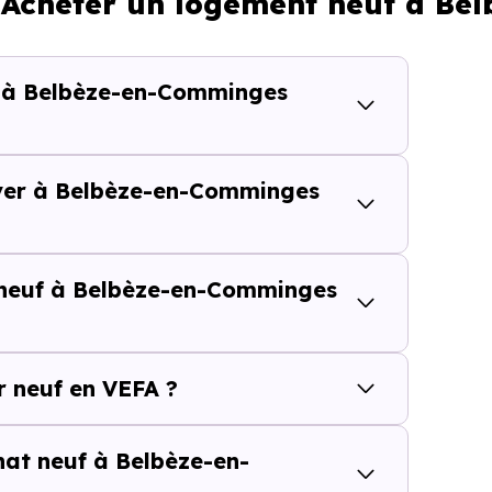
: Acheter un logement neuf à B
770 € /m²
1 934 € /m²
f à Belbèze-en-Comminges
calisation dans la commune, la surface, les prestation
cherche vous permet d'explorer et de filtrer l'ensembl
 selon votre budget.
uver à Belbèze-en-Comminges
e-en-Comminges (31260) se compose de 1 % d'appartements
 neuf à Belbèze-en-Comminges
s et [[PourcentageLocataires] % de locataires, Belbèz
un marché de l'accession et un potentiel locatif à pren
résidence principale..
 neuf en VEFA ?
euf ou dans l’ancien à Belbèze-e
chat neuf à Belbèze-en-