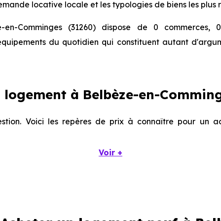
mande locative locale et les typologies de biens les plus 
e-en-Comminges (31260) dispose de 0 commerces, 0 
 équipements du quotidien qui constituent autant d'argu
 logement à Belbèze-en-Comminge
stion. Voici les repères de prix à connaître pour un 
Voir +
Prix minimum
Prix moyen
1 352 € /m²
1 994 € /m²