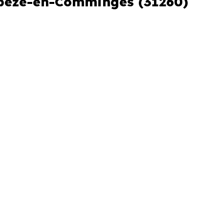
elbèze-en-Comminges (31260)
3 850 € /m²
s et le stade d'avancement du
e des programmes disponibles à
 et 99 % de maisons, dont 21.2
e-en-Comminges présente deux
dre en compte, pour tout projet
n-Comminges