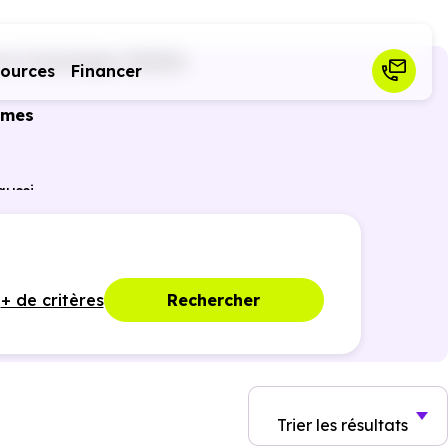
en-Comminges (31260)
sources
Financer
mmes
ussi
ances
+ de critères
Rechercher
Trier
les résultats