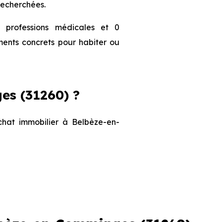
recherchées.
professions médicales et 0
ments concrets pour habiter ou
s (31260) ?
achat immobilier à Belbèze-en-
Prix maximum
2 607 € /m²