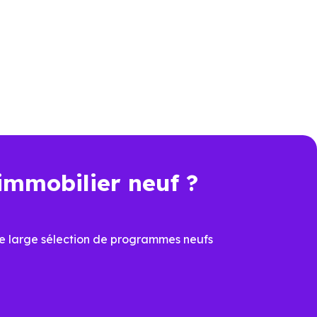
peut sembler plus élevé que
 achat immobilier. Pour comparer
nt, travaux, performance
immobilier neuf ?
t une économie importante dès
e large sélection de programmes neufs
cier du
PTZ
et de la
TVA
ons