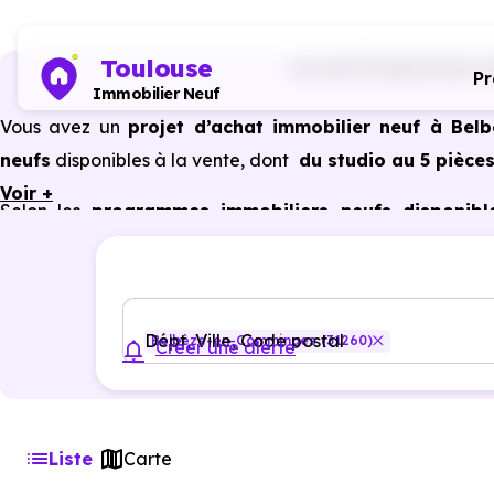
Toulouse
Accueil
Programmes imm
P
Immobilier Neuf
Vous avez un
projet d’achat immobilier neuf à Be
neufs
disponibles à la vente, dont
du studio au 5 pièces
Voir +
Selon les
programmes immobiliers neufs disponib
bénéficier des avantages du neuf :
PTZ, TVA réduite
dan
énergétiques, garanties constructeur, etc.
Dépt, Ville, Code postal
Belbèze-en-Comminges (31260)
Créer une alerte
Liste
Carte