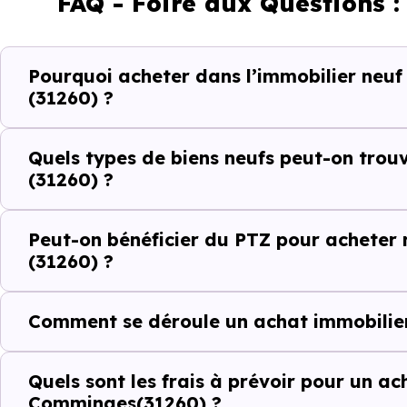
FAQ - Foire aux Questions 
Maison
Pourquoi acheter dans l’immobilier neu
Ces prix varient selon la lo
(31260) ?
programme. Notre moteur de re
Belbèze-en-Comminges (31260)
Quels types de biens neufs peut-on tro
(31260) ?
Le parc résidentiel de Belbèz
% de résidences secondaires.
Peut-on bénéficier du PTZ pour acheter
Avec 83.1 % de propriétaire
(31260) ?
indicateurs complémentaires : 
d'investissement ou d'achat de 
Comment se déroule un achat immobilier
Acheter dans le n
Quels sont les frais à prévoir pour un a
Comminges(31260) ?