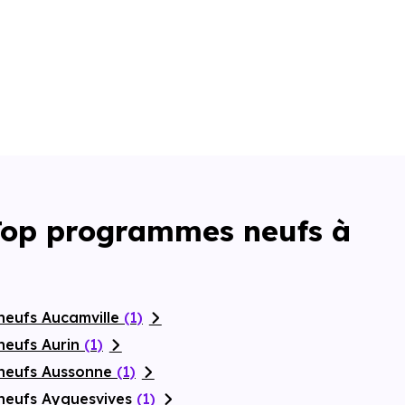
Top programmes neufs à
neufs Aucamville
(1)
neufs Aurin
(1)
 neufs Aussonne
(1)
neufs Ayguesvives
(1)