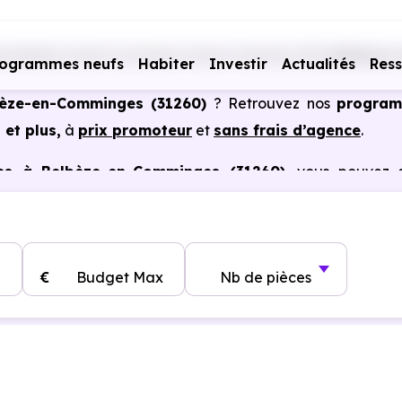
obiliers neufs Occitanie
Haute-Garonne (31)
Belbèze-
rogrammes neufs
Habiter
Investir
Actualités
Res
lbèze-en-Comminges (31260)
? Retrouvez nos
progra
 et plus,
à
prix promoteur
et
sans frais d’agence
.
les à Belbèze-en-Comminges (31260)
, vous pouvez a
s certains cas, frais de notaire réduits, bonnes perform
€
Budget Max
Nb de pièces