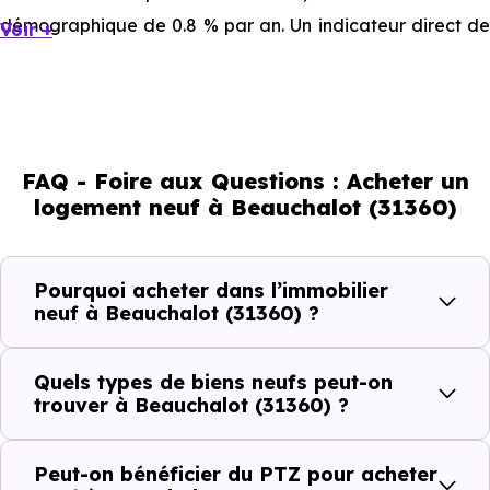
démographique de 0.8 % par an. Un indicateur direct de
Voir +
l'attractivité de la commune et du dynamisme de son
marché immobilier. La population se répartit entre 33.99 %
d'adultes (dont 69.5 % d'actifs), 35.2 % de seniors, 10.77 %
de jeunes et 20.03 % d'enfants. Un profil démographique
FAQ - Foire aux Questions : Acheter un
qui renseigne directement sur la demande locative locale
logement neuf à Beauchalot (31360)
et les typologies de biens les plus recherchées.
Côté cadre de vie, Beauchalot (31360) dispose de 4
Pourquoi acheter dans l’immobilier
commerces, 0 professions médicales et 1 établissements
neuf à Beauchalot (31360) ?
scolaires. Des équipements du quotidien qui constituent
autant d'arguments concrets pour habiter ou investir
Quels types de biens neufs peut-on
dans la commune.
trouver à Beauchalot (31360) ?
Peut-on bénéficier du PTZ pour acheter
Combien coûte un logement à Beauchalot