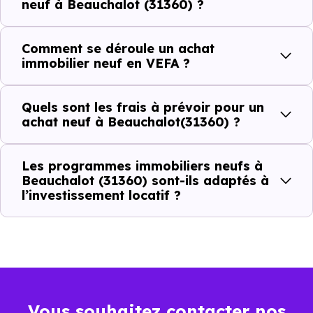
neuf à Beauchalot (31360) ?
(31360) ?
Comment se déroule un achat
C'est souvent la première question. Voici les repères de
immobilier neuf en VEFA ?
prix à connaître pour un achat immobilier à Beauchalot
(31360) :
Quels sont les frais à prévoir pour un
achat neuf à Beauchalot(31360) ?
Prix
Prix
Prix
Les programmes immobiliers neufs à
minimum
moyen
maximum
Beauchalot (31360) sont-ils adaptés à
l’investissement locatif ?
1 584 €
Appartement
1 159 € /m²
2 109 € /m²
/m²
1 839 €
Maison
732 € /m²
3 682 € /m²
/m²
Vous souhaitez contacter nos