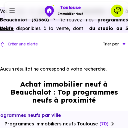
Toulouse
Vous avez un
projet d’achat immobilier neuf 
Immobilier Neuf
Beauchalot (31360)
? Retrouvez nos
programme
neufs
Voir +
disponibles à la vente, dont
du studio au 
Programmes neufs
pièces et plus,
à
prix promoteur
et
sans frais
Créer une alerte
Trier
par
d’agence
.
Habiter
Selon les
programmes immobiliers neufs disponible
à Beauchalot (31360)
, vous pouvez aussi bénéficier de
Aucun résultat ne correspond à votre recherche.
Investir
avantages du neuf :
PTZ, TVA réduite
dans certains cas
Achat immobilier neuf à
frais de notaire réduits, bonnes performances
Actualités
Beauchalot : Top programmes
énergétiques, garanties constructeur, etc.
neufs à proximité
Ressources
rogrammes neufs par ville
Programmes immobiliers neufs Toulouse
Financer
(70)