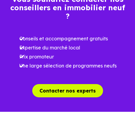
conseillers en immobilier neuf
Ces prix varient selon la localisation dans la commune, la
?
surface, les prestations et le stade d'avancement du
programme. Notre moteur de recherche vous permet
Conseils et accompagnement gratuits
d'explorer et de filtrer l'ensemble des programmes
Expertise du marché local
disponibles à Beauchalot (31360) selon votre budget.
Prix promoteur
Le parc résidentiel de Beauchalot (31360) se compose de
Une large sélection de programmes neufs
5 % d'appartements et 95 % de maisons, dont 2.7 % de
résidences secondaires.
Contacter nos experts
Avec 72.9 % de propriétaires et [[PourcentageLocataires]
% de locataires, Beauchalot présente deux indicateurs
complémentaires : un marché de l'accession et un
potentiel locatif à prendre en compte, pour tout projet
d'investissement ou d'achat de résidence principale..