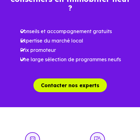
Ces prix varient selon la localisation dans la commune, la
?
surface, les prestations et le stade d'avancement du
programme. Notre moteur de recherche vous permet
Conseils et accompagnement gratuits
d'explorer et de filtrer l'ensemble des programmes
Expertise du marché local
disponibles à Aureville (31320) selon votre budget.
Prix promoteur
Le parc résidentiel de Aureville (31320) se compose de 2
Une large sélection de programmes neufs
% d'appartements et 98 % de maisons, dont 1.5 % de
résidences secondaires.
Contacter nos experts
Avec 91.4 % de propriétaires et [[PourcentageLocataires]
% de locataires, Aureville présente deux indicateurs
complémentaires : un marché de l'accession et un
potentiel locatif à prendre en compte, pour tout projet
d'investissement ou d'achat de résidence principale..