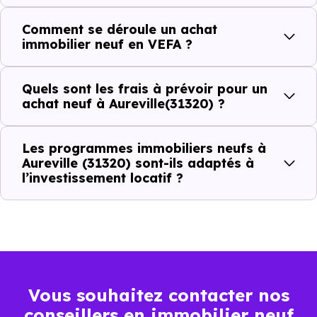
Comment se déroule un achat
C'est souvent la première question. Voici les repères de
immobilier neuf en VEFA ?
prix à connaître pour un achat immobilier à Aureville
(31320) :
Quels sont les frais à prévoir pour un
achat neuf à Aureville(31320) ?
Prix
Prix
Prix
Les programmes immobiliers neufs à
minimum
moyen
maximum
Aureville (31320) sont-ils adaptés à
l’investissement locatif ?
3 421 €
Appartement
2 147 € /m²
4 659 € /m²
/m²
3 935 €
Maison
1 944 € /m²
5 755 € /m²
/m²
Vous souhaitez contacter nos
conseillers en immobilier neuf