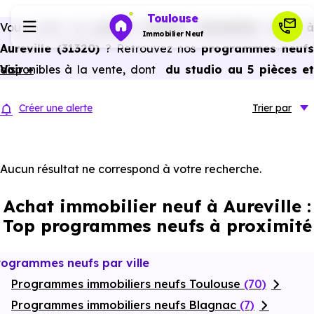
Toulouse
Vous avez un
projet d’achat immobilier neuf 
Immobilier Neuf
Aureville (31320)
? Retrouvez nos
programmes neuf
disponibles à la vente, dont
Voir +
du studio au 5 pièces e
Programmes neufs
plus,
à
prix promoteur
et
sans frais d’agence
.
Créer une alerte
Trier
par
Selon les
programmes immobiliers neufs disponible
Habiter
à Aureville (31320)
, vous pouvez aussi bénéficier de
avantages du neuf :
PTZ, TVA réduite
dans certains cas
Aucun résultat ne correspond à votre recherche.
Investir
frais de notaire réduits, bonnes performances
Achat immobilier neuf à Aureville :
énergétiques, garanties constructeur, etc.
Actualités
Top programmes neufs à proximité
Ressources
rogrammes neufs par ville
Programmes immobiliers neufs Toulouse
(70)
Financer
Programmes immobiliers neufs Blagnac
(7)