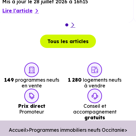
Mis à jour le 28 juillet 2026 à 16h15
Musée :
Les Abattoirs, Musée d'Art Moderne et
Lire l'article
Contemporain
à 7.1 km, soit 9 min en voiture ou à 6.5
km, soit 1h 18 min à pied
.
Restaurant :
Chik'r Restaurant
à 950 m, soit 2 min en
Tous les articles
voiture ou à 710 m, soit 9 min à pied
.
Services :
149
programmes neufs
1 280
logements neufs
en vente
à vendre
Police :
Gendarmerie - Brigade de Fenouillet
à 3.8
km, soit 6 min en voiture ou à 3.8 km, soit 46 min à
Prix direct
Conseil et
pied
.
Promoteur
accompagnement
gratuits
Poste :
La Poste Quartier Lalande
à 2.7 km, soit 5 mi
en voiture ou à 2.1 km, soit 26 min à pied
.
Accueil
Programmes immobiliers neufs Occitanie