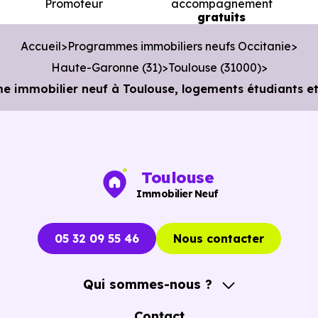
Promoteur
accompagnement
voiture ou à 2.2 km, soit 27 min à pied
.
gratuits
Bibliothèque :
Bibliothèque Pavillon de Prêt
à 3.7 km,
Accueil
Programmes immobiliers neufs Occitanie
soit 7 min en voiture ou à 2.7 km, soit 33 min à pied
.
Haute-Garonne (31)
Toulouse (31000)
mmobilier neuf à Toulouse, logements étudiants et
Toulouse
Immobilier Neuf
05 32 09 55 46
Nous contacter
Qui sommes-nous ?
A propos
Contact