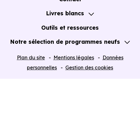
Notre Accompagnement
Livres blancs
Notre Expertise
Guide de l'Achat immobilier neuf en VEFA
Outils et ressources
Notre sélection de programmes neufs
Tous nos Programmes neufs
Plan du site
Mentions légales
Données
Programmes neufs Dispositif Jeanbrun
personnelles
Gestion des cookies
Retour