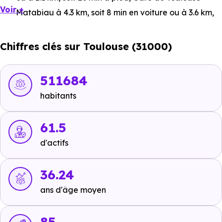
Voir +
Matabiau
à 4.3 km, soit 8 min en voiture ou à 3.6 km,
soit 43 min à pied
,
Gare de Saint-Cyprien Arènes
à 1.5
km, soit 4 min en voiture ou à 1 km, soit 13 min à pied
.
Chiffres clés sur Toulouse (31000)
Bus :
Ligne 66 : Bourrassol
à 17 m, soit 0 min en voiture
ou à 17 m, soit 0 min à pied
,
Ligne 66 : Fontaines
à 185
511684
m, soit 0 min en voiture ou à 185 m, soit 2 min à pied
,
habitants
Ligne 66 : Braves
à 1.3 km, soit 3 min en voiture ou à
221 m, soit 3 min à pied
.
61.5
Tramway :
Ligne 1 - Ligne 2 : Cartoucherie
à 1.8 km,
d'actifs
soit 3 min en voiture ou à 1.3 km, soit 16 min à pied
,
Ligne 1 - Ligne 2 : Zénith
à 1.7 km, soit 4 min en voiture
36.24
ou à 1.1 km, soit 13 min à pied
,
Ligne 1 - Ligne 2 :
ans d'âge moyen
Arènes
à 1.5 km, soit 4 min en voiture ou à 1.1 km, soit
14 min à pied
.
85