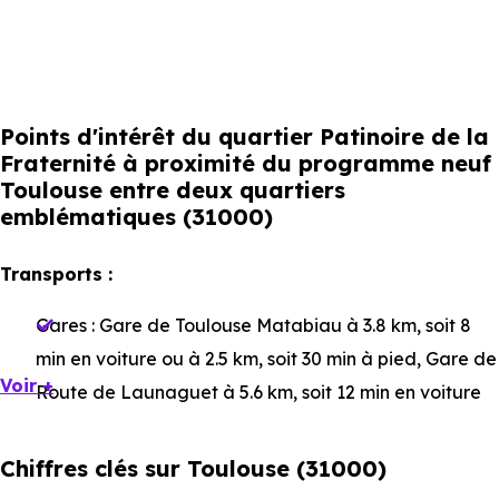
Points d'intérêt du quartier Patinoire de la
Fraternité à proximité du programme neuf
Toulouse entre deux quartiers
emblématiques (31000)
Transports :
Gares :
Gare de Toulouse Matabiau
à 3.8 km, soit 8
min en voiture ou à 2.5 km, soit 30 min à pied
,
Gare de
Voir +
Route de Launaguet
à 5.6 km, soit 12 min en voiture
ou à 4.7 km, soit 56 min à pied
,
Gare de Saint-Agne
à
7.1 km, soit 13 min en voiture ou à 5.6 km, soit 1h 06 min
Chiffres clés sur Toulouse (31000)
à pied
.