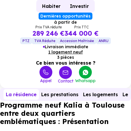
Habiter
Investir
Dernières opportunités
à partir de
Prix TVA réduite
Prix TTC
289 246 €
344 000 €
PTZ
TVA Réduite
Accession Maîtrisée
ANRU
Livraison immédiate
1 logement neuf
3 pièces
Ce bien vous intéresse ?
Appel
Whatsapp
Contact
La résidence
Les prestations
Les logements
Le 
Programme neuf Kalia à Toulouse
entre deux quartiers
emblématiques : Présentation