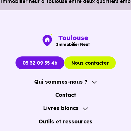
immobilier neuf à Toulouse entre deux quartiers em
Bibliothèque :
Bibliothèque Roseraie
à 1.4 km, soit 4
min en voiture ou à 1.4 km, soit 17 min à pied
.
Toulouse
Immobilier Neuf
05 32 09 55 46
Nous contacter
Qui sommes-nous ?
A propos
Contact
Notre Accompagnement
Livres blancs
Notre Expertise
Guide de l'Achat immobilier neuf en VEFA
Outils et ressources