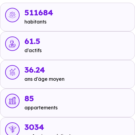
Bus :
Ligne 19 : Dinetard
à 277 m, soit 1 min en voiture
511684
ou à 277 m, soit 3 min à pied
,
Ligne 19 : Soupetard
à
habitants
460 m, soit 1 min en voiture ou à 460 m, soit 6 min à
pied
.
61.5
Tramway :
Ligne 1 - Ligne 2 : Palais de Justice
à 5.2
d'actifs
km, soit 10 min en voiture ou à 4.4 km, soit 53 min à
pied
,
Ligne 1 - Ligne 2 : Fer à Cheval
à 6.2 km, soit 12
36.24
min en voiture ou à 5.1 km, soit 1h 01 min à pied
,
Ligne
ans d'âge moyen
1 - Ligne 2 : Île du Ramier
à 6.6 km, soit 12 min en
voiture ou à 4.7 km, soit 57 min à pied
.
85
Métro :
non disponible
.
appartements
RER :
non disponible
.
3034
Autoroutes :
A68 - Sortie A62
à 3.5 km, soit 6 min en