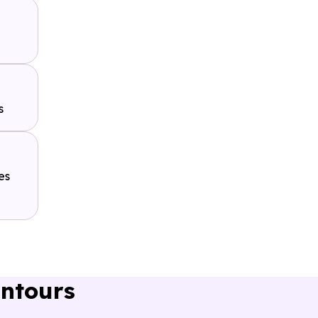
ture ou à
s
Toulouse-
 en voiture
es
entours