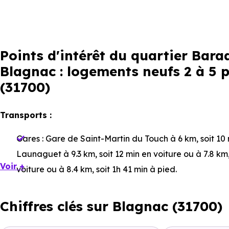
Points d'intérêt du quartier Bar
Blagnac : logements neufs 2 à 5 p
(31700)
Transports :
Gares :
Gare de Saint-Martin du Touch
à 6 km, soit 10
Launaguet
à 9.3 km, soit 12 min en voiture ou à 7.8 km
Voir +
voiture ou à 8.4 km, soit 1h 41 min à pied
.
Bus :
Ligne T1 : Patinoire-Barradels
à 319 m, soit 1 min
Chiffres clés sur Blagnac (31700)
1 km, soit 2 min en voiture ou à 525 m, soit 6 min à pie
Tramway :
Ligne 1 : Patinoire-Barradels
à 418 m, soit 