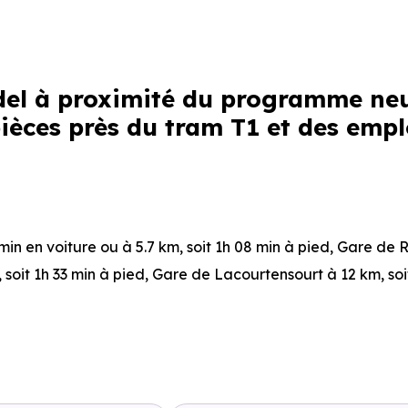
adel à proximité du programme ne
ièces près du tram T1 et des empl
 min en voiture ou à 5.7 km, soit 1h 08 min à pied
,
Gare de 
, soit 1h 33 min à pied
,
Gare de Lacourtensourt
à 12 km, soi
 en voiture ou à 215 m, soit 3 min à pied
,
Ligne 30 : Odyssu
d
.
1 min en voiture ou à 141 m, soit 2 min à pied
,
Ligne 1 : Ody