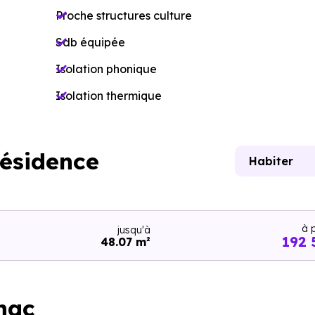
Proche structures culture
Sdb équipée
Isolation phonique
Isolation thermique
résidence
Habiter
à p
jusqu'à
192 
48.07 m²
nac