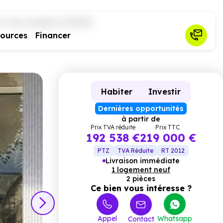
et des emplois (31700)
sources
Financer
Habiter
Investir
Dernières opportunités
à partir de
Prix TVA réduite
Prix TTC
192 538 €
219 000 €
PTZ
TVA Réduite
RT 2012
Livraison immédiate
1 logement neuf
Ce pro
2 pièces
Ce bien vous intéresse ?
Appel
Whatsapp
Contact