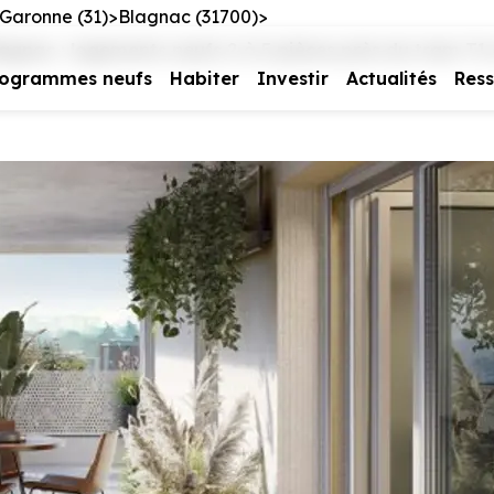
Garonne (31)
Blagnac (31700)
nac : logements neufs 2 à 5 pièces près du tram T1 
rogrammes neufs
Habiter
Investir
Actualités
Res