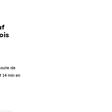
uf
ois
Route de
t 14 min en
d-Ritouret
à
ssud -