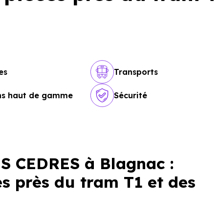
es
Transports
ons haut de gamme
Sécurité
S CEDRES à Blagnac :
es près du tram T1 et des