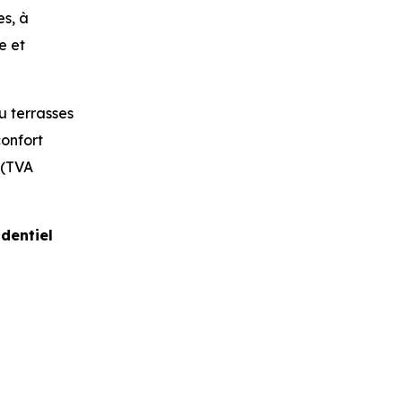
es, à
e et
u terrasses
confort
s (TVA
identiel