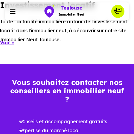
Investissement locatif
Toulouse
Immobilier Neuf
Toute l'actualité immobilière autour de l'investissement
locatif dans l'immobilier neuf, à découvrir sur notre site
Programmes neufs
Immobilier Neuf Toulouse.
Voir +
Habiter
Investir
Vous souhaitez contacter nos
conseillers en immobilier neuf
Actualités
?
Ressources
Conseils et accompagnement gratuits
Financer
Expertise du marché local